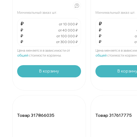
За
:
₽
За
:
₽
Минимальный заказ:
шт.
Минимальный заказ:
шт.
Мин.
шт:
₽
Мин.
шт:
₽
В упаковке
шт:
₽
В упаковке
шт:
₽
₽
₽
от 10 000 ₽
₽
₽
от 40 000 ₽
₽
₽
За
:
₽
За
:
₽
от 100 000 ₽
о
₽
₽
от 300 000 ₽
о
Мин.
шт:
₽
Мин.
шт:
₽
В упаковке
шт:
₽
В упаковке
шт:
₽
Цена меняется в зависимости от
Цена меняется в зависим
общей
стоимости корзины.
общей
стоимости корзин
В корзину
В корзин
Товар 317866035
Товар 317617775