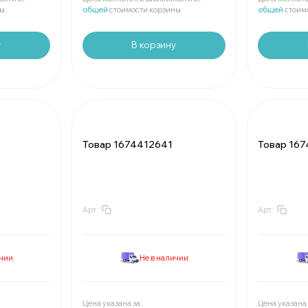
ы.
общей
стоимости корзины.
общей
стоим
у
В корзину
Товар 1674412641
Товар 16
Арт:
Арт:
За
:
₽
За
:
Мин.
шт:
₽
Мин.
шт:
В упаковке
шт:
₽
В упаковк
ичии
Не в наличии
За
:
₽
За
:
Мин.
шт:
₽
Мин.
шт:
В упаковке
шт:
₽
В упаковк
Цена указана за:
Цена указана 