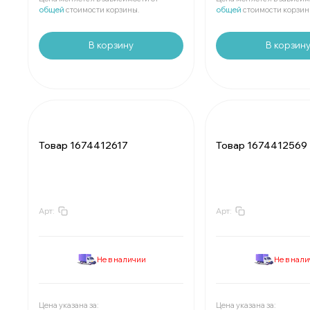
общей
стоимости корзины.
общей
стоимости корзин
В корзину
В корзин
Товар 1674412617
Товар 1674412569
Арт:
Арт:
За
:
₽
За
:
₽
Мин.
шт:
₽
Мин.
шт:
₽
В упаковке
шт:
₽
В упаковке
шт:
₽
Не в наличии
Не в нал
За
:
₽
За
:
₽
Мин.
шт:
₽
Мин.
шт:
₽
В упаковке
шт:
₽
В упаковке
шт:
₽
Цена указана за:
Цена указана за: