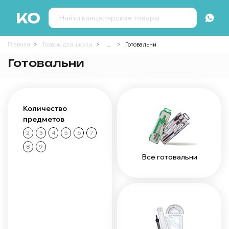
Главная
Товары для школы
...
Готовальни
Готовальни
Количество
предметов
2
3
4
5
6
7
8
9
Все готовальни