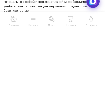
готовальню с собой и пользоваться ей в необходимое для
учебы время. Готовальня для черчения обладает той самой
безотказностью.
В состав современных готовален входят:
Главная
Каталог
Поиск
Корзина
Профиль
Циркуль;
Рейсфедер;
Держатель для рейсфедера;
Сменный грифель;
Кронциркуль;
Держатель для карандаша;
Игла.
Если школьникам циркуль требуется только для урока
черчения или геометрии, то инженер использует готовальню
в более широком спектре.
У нас представлены ведущие Китайские и Российские
бренды:
MC-Basir
— входит в топ 10 импортеров чертежных
принадлежностей в России с собственным