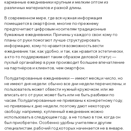
карманные ежедневники крупным и мелким оптом из
различных материалов и разной длины.
В современном мире, где вся нужная информация
помещается в смартфоне, многие по-прежнему
предпочитают цифровым носителям традиционные
бумажные ежедневники. Причины у каждого свои: кому-то
планы от руки помогают лучше структурировать
информацию, кому-то нравится возможность вести
ежедневник так, как удобно, и так, как нравится эстетически,
а кто-то поддерживает таким образом деловой статус —
пухлый органайзер в руке производит большее впечатление
на партнёров и клиентов, чем смартфон.
Полудатированные ежедневники — имеют месяц и число, но
не имеют дня недели: обычно все дни недели перечислены, и
пользователь может обвести нужный кружочком, или же
вписать его от руки; может быть или не быть разбивки по
часам. Полудатированные не привязаны к конкретному году,
но привязаны к дню недели, поэтому дают некоторую
свободу: например, купленный ежедневник можно
использовать в следующем году, а не только в том, когда он
был приобретён. Особенно удобны учителям и другим
специалистам, рабочий год которых начинается не в январе.