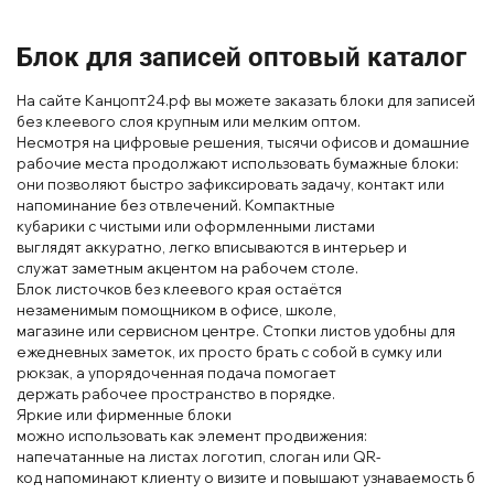
Блок для записей оп
товый каталог
На сайте Канцопт24.рф вы можете заказать блоки для записей
без клеевого слоя крупным или мелким
оптом.
Нес
мотря
на цифровые решения, тысячи офисов и домашние
рабочие места продолжают
использовать бумажные блоки
:
они позволяют
быстро за
фикс
ировать зада
чу
, контакт
или
нап
оминание
без
отв
лечений
. Компакт
ные
куб
арики
с
чистыми
или оформ
лен
ными лист
ами
выгляд
ят
аккуратно
, легко
вписы
ваются в
интерьер
и
служат
замет
ным ак
центом на
рабочем стол
е.
Блок
лист
очков без клеевого края
оста
ётся
незаменимым
помощником
в офисе
, школе
,
магазине
или
сервисном центре
. Стопки листов удобны для
ежедневных заметок, их просто брать с
собой в сумку или
рюкзак, а упоряд
оченная под
ача помогает
держ
ать
рабочее
пространство в порядке.
Яр
кие или фир
менные
блоки
можно
использовать
как
элемент
продвиж
ения
:
нап
ечат
анные
на
лист
ах
лог
отип
, сл
ог
ан
или
QR
-
к
од
напомина
ют
клиент
у
о
виз
ите
и
повыш
ают
узна
ваем
ость
б