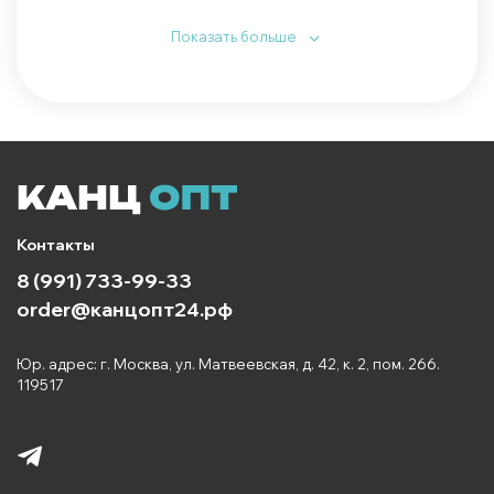
персонализированными сервисами сайта, Вы
являетесь пользователем сайта вплоть до вашего
Показать больше
личного обращения в администрацию сайта с
требованием об отказе от любых
взаимоотношений с сайтом.
1.2. Использование вами сайта любым способом и
в любой форме в пределах его объявленных
функциональных возможностей, включая:
просмотр размещенных на сайте
материалов;
Контакты
регистрация и/или авторизация на сайте, в
8 (991) 733-99-33
т.ч. с использованием сервиса Сбер ID
(функционал ПАО «Сбербанк России» по
order@канцопт24.рф
передаче персональных данных
пользователя, предоставляемый в целях
аутентификации пользователя и
Юр. адрес: г. Москва, ул. Матвеевская, д. 42, к. 2, пом. 266.
автозаполнения данных о пользователе на
119517
сайте);
размещение или отображение на сайте
любых материалов, включая, но не
ограничиваясь такими как: тексты,
гипертекстовые ссылки, изображения,