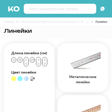
Главная
Письменные и чертежные принадлежности
...
Линейки
Линейки
Длина линейки (см)
12
15
2
25
3
4
0
0
0
Цвет линейки
Металлические
линейки