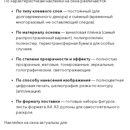
По характеристикам наклейки на окна различаются:
По типу клеевого слоя
— постоянный (для
долговременного декора) и съёмный (временный,
многоразовый, не оставляющий следов).
По материалу основы
— виниловая плёнка (самый
распространённый вариант), полипропилен,
полиэстер, термотрансферная бумага для особых
случаев.
По степени прозрачности и эффекту
— полностью
прозрачные, матовые, тонированные, зеркальные,
голографические, светоотражающие.
По способу нанесения изображения
— полноцветная
цифровая печать, шелкография, резка по контуру
(аппликация).
По формату поставки
— готовые наборы фигурок,
листы формата А4, А3, рулоны для самостоятельного
раскроя.
Наклейки на окна актуальны для: