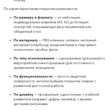
основу.
По характеристикам покрытия различаются:
По размеру и формату
— от небольших
индивидуальных ковриков (А3, А2) до больших
скатертей, покрывающих весь письменный или
обеденный стол.
По материалу
— ПВХ-клеенка, силикон, нетканый
материал (спанбонд), вощеная бумага, пергамент,
полиэтилен, пробка, фетр.
По типу использования
— одноразовые (для разового
мероприятия) и многоразовые (для постоянного
применения, моющиеся).
По функциональности
— просто защитная
поверхность, антискользящее покрытие, коврик с
разметкой для точной работы.
По дизайну
— прозрачные, однотонные, с учебной
разметкой (алфавит, цифры, линейка), с яркими
детскими рисунками.