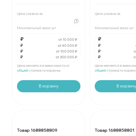
Мин.
шт:
₽
Мин.
шт:
₽
В упаковке
шт:
₽
В упаковке
шт:
₽
Цена указана за:
Цена указана за:
За
:
₽
За
:
₽
Минимальный заказ:
шт.
Минимальный заказ:
шт.
Мин.
шт:
₽
Мин.
шт:
₽
В упаковке
шт:
₽
В упаковке
шт:
₽
₽
₽
от 10 000 ₽
₽
₽
от 40 000 ₽
₽
₽
За
:
₽
За
:
₽
от 100 000 ₽
о
₽
₽
от 300 000 ₽
о
Мин.
шт:
₽
Мин.
шт:
₽
В упаковке
шт:
₽
В упаковке
шт:
₽
Цена меняется в зависимости от
Цена меняется в зависим
общей
стоимости корзины.
общей
стоимости корзин
В корзину
В корзин
Товар 1688858809
Товар 1688858801