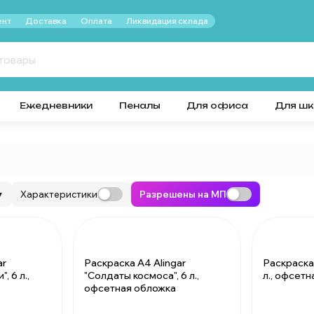
нт
Доставка
Оплата
Ликвидация склада
Ежедневники
Пеналы
Для офиса
Для ш
Характеристики
Разрешены на МП
▼
ar
Раскраска А4 Alingar
Раскраска 
, 6 л.,
"Солдаты космоса", 6 л.,
л., офсет
офсетная обложка