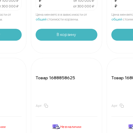
₽
₽
За
:
₽
За
:
т 100 000 ₽
от 100 000 ₽
₽
₽
т 300 000 ₽
от 300 000 ₽
Мин.
шт:
₽
Мин.
шт:
В упаковке
шт:
₽
В упаковк
ости от
Цена меняется в зависимости от
Цена меняетс
ы.
общей
стоимости корзины.
общей
стоим
у
В корзину
Товар 1688858625
Товар 16
Арт:
Арт:
За
:
₽
За
:
Мин.
шт:
₽
Мин.
шт:
В упаковке
шт:
₽
В упаковк
ичии
Не в наличии
За
:
₽
За
: