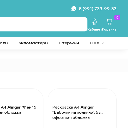
8 (991) 733-99-33
0
Кабинет
Корзина
колы
Фломастеры
Стержни
Еще
Раскраска А4 Alingar
А4 Alingar "Феи" 6
"Бабочки на полянке", 6 л.,
ная обложка
офсетная обложка