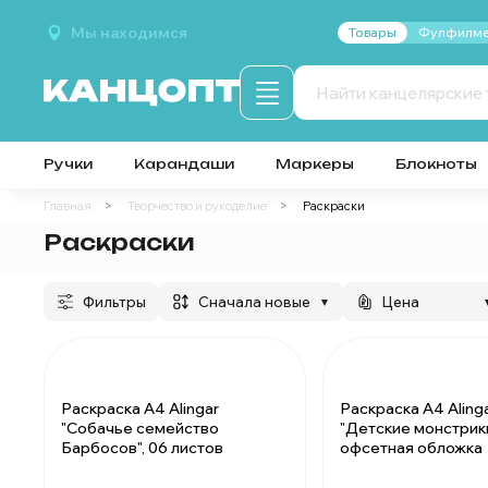
Мы находимся
Товары
Фулфилме
Ручки
Карандаши
Маркеры
Блокноты
Главная
Творчество и рукоделие
Раскраски
Раскраски
Фильтры
сначала новые
Цена
▼
Раскраска А4 Alingar
Раскраска А4 Aling
"Собачье семейство
"Детские монстрики"
Барбосов", 06 листов
офсетная обложка