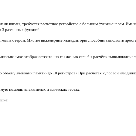
делами школы, требуется расчётное устройство с большим функционалом. Именн
о 3 различных функций.
ся компьютером. Многие инженерные калькуляторы способны выполнять прост
записываемое отображается точно так же, как если бы расчёты выполнялись в 
объёму ячейками памяти (до 10 регистров). При расчётах курсовой или дипло
мую помощь на экзаменах и всяческих тестах.
ющие: