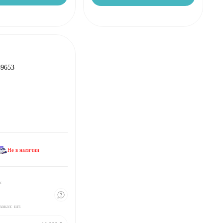
59653
₽
₽
шт:
₽
Не в наличии
₽
₽
шт:
₽
а:
₽
заказ:
шт.
₽
шт:
₽