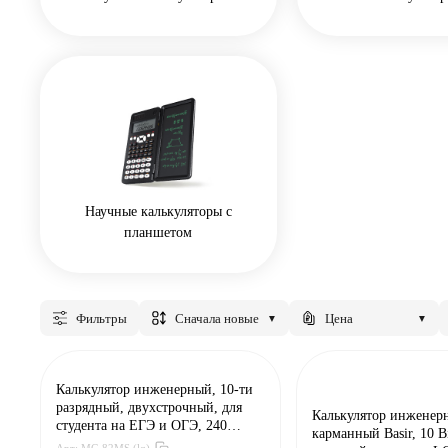
Научные калькуляторы с
планшетом
Фильтры
сначала новые
Цена
▼
▼
Калькулятор инженерный, 10-ти
разрядный, двухстрочный, для
Калькулятор инженер
студента на ЕГЭ и ОГЭ, 240
карманный Basir, 10 Bi
функций, черный корпус с
Арт:
МС-82MS (lq)