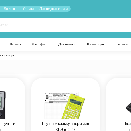
Доставка
Оплата
Ликвидация склада
Пеналы
Для офиса
Для школы
Фломастеры
Стержни
лькуляторы
научные
Научные калькуляторы для
Бо
ры
ЕГЭ и ОГЭ
к