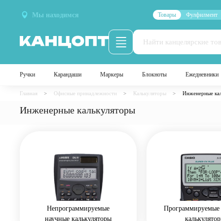
Мы находимся
Товары
Фулфилмент
Ручки
Карандаши
Маркеры
Блокноты
Ежедневники
Главная
Офисные принадлежности
Калькуляторы
Инженерные ка
Инженерные калькуляторы
Непрограммируемые
Программируемые 
научные калькуляторы
калькулято