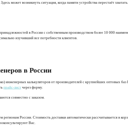
Здесь может возникнуть ситуация, когда памяти устройства перестаёт хватать
принадлежностей в России с собственным производством более 10 000 наимен
ксимально изучивший все потребности клиентов.
енеров в России
ко) инженерных калькуляторов от производителей с крупнейших оптовых баз
ть
прайс-лист
через форму.
аются совместно с заказом.
м регионам России. Стоимость доставки автоматически рассчитывается в корз
оконсультируют Вас.