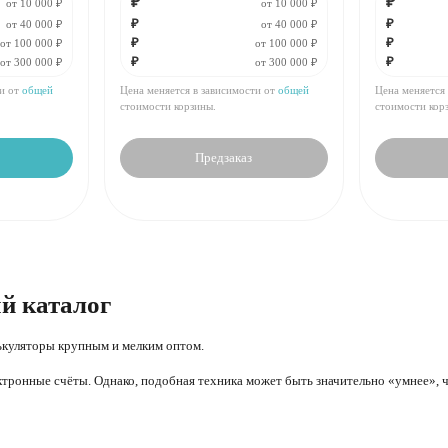
₽
₽
от 10 000 ₽
от 10 000 ₽
₽
₽
от 40 000 ₽
от 40 000 ₽
₽
₽
За
:
₽
За
:
от 100 000 ₽
от 100 000 ₽
₽
₽
от 300 000 ₽
от 300 000 ₽
Мин.
шт:
₽
Мин.
шт:
В упаковке
шт:
₽
В упаковке
ти от
общей
Цена меняется в зависимости от
общей
Цена меняется
стоимости корзины.
стоимости кор
Предзаказ
й каталог
куляторы крупным и мелким оптом.
ктронные счёты. Однако, подобная техника может быть значительно «умнее», ч