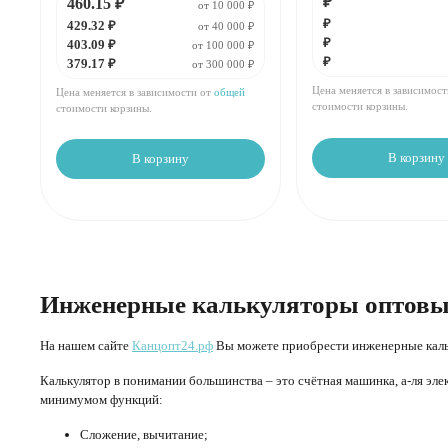
₽
460.15 ₽
В упаковке 1 шт:
403.09 ₽
от 10 000 ₽
₽
429.32 ₽
от 40 000 ₽
₽
403.09 ₽
За
:
₽
от 100 000 ₽
За 1 калькулятор:
379.17 ₽
₽
379.17 ₽
Мин.
шт:
₽
от 300 000 ₽
Мин. 20 шт:
7583.4 ₽
В упаковке
шт:
₽
В упаковке 1 шт:
379.17 ₽
Цена меняется в зависимос
Цена меняется в зависимости от
общей
стоимости корзины.
стоимости корзины.
В корзину
В корзину
Инженерные калькуляторы оптовы
На нашем сайте
Канцопт24.рф
Вы можете приобрести инженерные каль
Калькулятор в понимании большинства – это счётная машинка, а-ля эле
минимумом функций:
Сложение, вычитание;