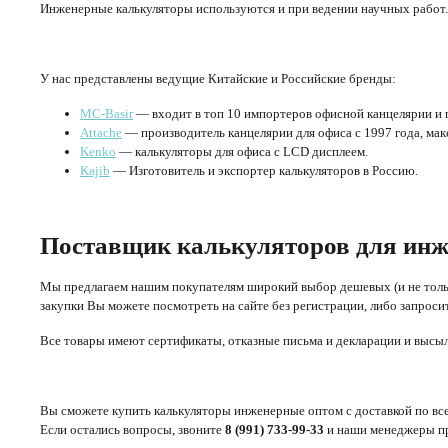
Инженерные калькуляторы используются и при ведении научных работ. 
У нас представлены ведущие Китайские и Российские бренды:
MC-Basir
— входит в топ 10 импортеров офисной канцелярии и 
Attache
— производитель канцелярии для офиса с 1997 года, ма
Kenko
— калькуляторы для офиса с LCD дисплеем.
Kajib
— Изготовитель и экспортер калькуляторов в Россию.
Поставщик калькуляторов для инж
Мы предлагаем нашим покупателям широкий выбор дешевых (и не толь
закупки Вы можете посмотреть на сайте без регистрации, либо запроси
Все товары имеют сертификаты, отказные письма и декларации и высыл
Вы сможете купить калькуляторы инженерные оптом с доставкой по все
Если остались вопросы, звоните
8 (991) 733-99-33
и наши менеджеры пр