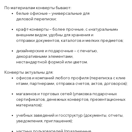
По
материал
ам
конверты
бывают
:
б
ел
ые
офис
ные
– универс
альные для
дел
овой
переп
иски;
кра
фт
-кон
верты
– более
прочные
, с
«нат
уральным
»
внеш
ним видом
, удоб
ны для
хранения
и
отправки
документов
, каталог
ов и
мел
ких
предмет
ов;
д
из
айнерские и
подар
очные
– с
печ
атью
,
декоратив
ными
элемент
ами
,
нест
андарт
ной
форм
ой
или
цвет
ом.
Кон
верты
акту
альны для:
офис
ов
и
компаний
любого
проф
иля
(пер
еписка
с
клие
нтами
, партнерами, отправ
ка
счетов
, актов
, договор
ов);
магазинов
и
торгов
ых
сет
ей
(уп
аковка подар
очных
сертификатов
, денежных
конвертов
, презента
ционных
материалов);
учеб
ных заведений
и
гос
структур
(д
окументы, отч
еты
,
уведом
ления
, приглаш
ения);
частных пользователей
(п
раз
дничные