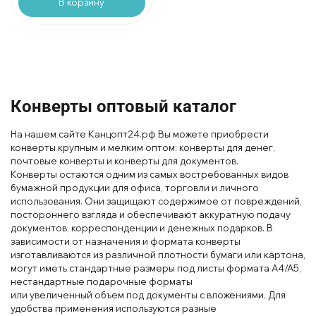
В корзину
Конверты оптовый каталог
На
нашем сайте Канцопт24.рф Вы можете приобрести
конверты крупным и мелким оп
том
: конверты для денег,
почтовые конверты и кон
верты для документов.
Конверты остаются одним из самых востребованных видов
бумажной продукции для офиса, торговли
и личного
использования. Они защищают содержимое от повреждений,
постороннего взгляда и обеспечивают акку
ратную подачу
документов, корреспонденции и денежных подарков
. В
зависимости от назначения и формата конверты
изготавливаются из различной плотности бумаги или картона,
могут иметь стандартные размеры под листы
формата A4/A5,
нестандартные подарочные
форматы
или
увелич
енный
объем
под
документы
с
влож
ениями. Для
удобства применения используются разные