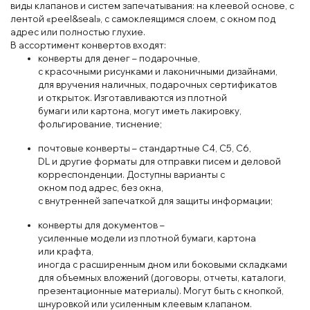
виды
клап
анов
и
систем
зап
еч
атывания
: на
кле
евой
основе
, с
лент
ой
«pe
el
&seal», с
сам
окле
ящимся
сл
оем, с
ок
ном
под
адрес
или
полностью
г
лух
ие.
В
ассортимент конвертов
входят
:
конверты для денег
– подарочные
,
с
крас
оч
ными
рисунками и
лак
оничными дизай
нами
,
для
вруч
ения
наличных
, подар
очных
сертифик
атов
и
открыток
. Из
готавливаются из
плотной
бумаги
или
картона
, могут иметь
ла
кировку
,
ф
ольгирование
, тиснение
;
почтов
ые
конверты
– стандарт
ные
С
4, С
5
, С
6
,
DL
и
другие
форм
аты для отправки
пис
ем и
дел
овой
корреспон
денции
. Д
оступны
варианты с
окном
под
адрес, без окна
,
с
внутрен
ней
зап
ечаткой
для
защиты
информации
;
кон
верты для документов
–
усил
енные
модели
из
плотной бумаги, карто
на
или
крафта
,
иногда
с
расшир
енным
д
ном
или
бок
овыми
склад
ками
для
объем
ных вложений
(д
оговоры
, отч
еты
, катал
оги
,
презента
ционные
материалы
)
. М
огут быть с
кнопкой
,
ш
нур
ов
кой
или
усил
енным
кле
ев
ым
клап
аном.