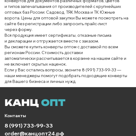
конвер
тов
для документов различных форм
атов
, цветов
и
типов
зап
ечатывания от
производителей
с крупнейших
оп
товых
баз России
: Садовод
, Т
ЯК Москва и ТК Южные
вор
ота
. Цены для
оптовой закупки
Вы
можете посмотреть на
сайте
без регистрации либо запросить
пра
йс‑лист
через
форму
.
Вся продукция
имеет сертификаты
, отказные пись
ма
и
декларации и
от
гружается вместе
с заказом.
Вы
сможете
купить конверты
оптом с
доставкой
по всем
регионам России
. Стоимость доставки
автоматически
рассчитывается в корзине
на
нашем сайте и
не
включает скрытых нацен
ок
.
Если у Вас
ост
ались вопросы
, звон
ите 8
(99
1) 733
‑9
9‑33 —
наши
менеджеры помогут подобрать подход
ящие
конверты
для
Ваш
его бизнеса и
личных
нуж
д
.
Контакты
8 (991) 733-99-33
order@канцопт24.рф