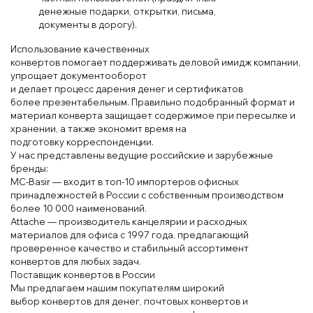
денеж
ные
подар
ки, открытки
, пись
ма
,
документы
в
дор
огу).
Использ
ование
каче
ственных
конвертов
помогает
поддерж
ивать деловой
им
идж
компании
,
уп
рощает
документооборот
и
делает
процесс
дар
ения
денег
и
сертификатов
более
презентабельным. Прав
ильно
подобранный
формат и
материал
кон
верта защищает
содерж
имое
при
перес
ылке и
хран
ении
, а
также
эконом
ит время на
подготов
ку
корр
еспонденции
.
У нас представлены
ведущ
ие российские и
зарубежные
бренды
:
MC-Basir
— входит
в топ‑1
0 имп
ор
теров офисных
принадлежностей в
России
с собственным производством
более 10 000 наименований.
Att
ache — производитель канцелярии и
расход
ных
материалов для оф
иса
с 199
7 года, предлагающий
провер
енное
качество и стабиль
ный ассортимент
конвертов
для
любых
задач.
П
оставщик
конвертов
в России
Мы предлагаем
нашим
покупателям широкий
выбор
конвер
тов для денег
, почтов
ых кон
вер
тов и