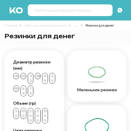
Главная
Офисные принадлежности
...
Резинки для денег
Резинки для денег
Диаметр резинки
(мм)
18
25
3
38
4
5
0
5
0
55
6
7
Маленькие резинки
0
0
Объем (гр)
5
10
2
5
10
0
0
0
0
0
0
0
0
Цвет резинки