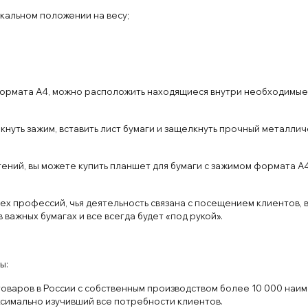
кальном положении на весу;
рмата А4, можно расположить находящиеся внутри необходимые б
нуть зажим, вставить лист бумаги и защелкнуть прочный металлич
ений, вы можете купить планшет для бумаги с зажимом формата А4
ех профессий, чья деятельность связана с посещением клиентов, 
 важных бумагах и все всегда будет «под рукой».
ы:
товаров в России с собственным производством более 10 000 наи
ксимально изучивший все потребности клиентов.