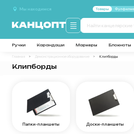
Мы находимся
Товары
Фулфилме
Ручки
Карандаши
Маркеры
Блокноты
Главная
Демонстрационное оборудование
Клипборды
Клипборды
Папки-планшеты
Доски-планшеты