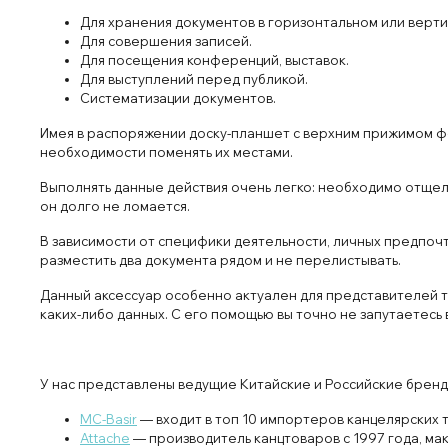
Для хранения документов в горизонтальном или верти
Для совершения записей.
Для посещения конференций, выставок.
Для выступлений перед публикой.
Систематизации документов.
Имея в распоряжении доску-планшет с верхним прижимом фо
необходимости поменять их местами.
Выполнять данные действия очень легко: необходимо отщелк
он долго не ломается.
В зависимости от специфики деятельности, личных предпочт
разместить два документа рядом и не перелистывать.
Данный аксессуар особенно актуален для представителей т
каких-либо данных. С его помощью вы точно не запутаетесь в
У нас представлены ведущие Китайские и Российские бренд
MC-Basir
— входит в топ 10 импортеров канцелярских 
Attache
— производитель канцтоваров с 1997 года, ма