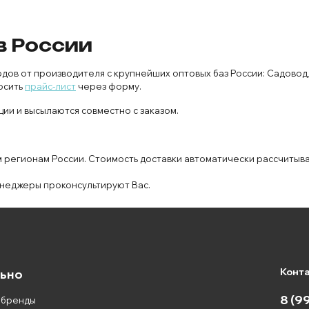
в России
в от производителя с крупнейших оптовых баз России: Садовод,
осить
прайс-лист
через форму.
ии и высылаются совместно с заказом.
м регионам России. Стоимость доставки автоматически рассчитыв
неджеры проконсультируют Вас.
Конт
ьно
8 (9
 бренды