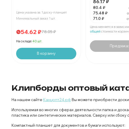
86.17 ₽
В упаковке 1 шт:
80.4 ₽
Цена указана за: 1 доску-планшет
75.48 ₽
о
За 1 доску-планшет:
71.0 ₽
Минимальный заказ: 1 шт.
о
Мин. 160 шт:
В упаковке 1 шт:
Цена меняется в зависим
54.62 ₽
78.05 ₽
общей
стоимости корзин
На складе:
40 шт.
Предзака
В корзину
Клипборды оптовый кат
На нашем сайте
Канцопт24.рф
Вы можете приобрести доски
Используемая во многих сферах деятельности папка и доска
пластика или синтетических материалов. Сверху или сбоку
Компактный планшет для документов и бумаги используют: