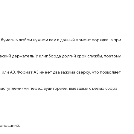
умаги в любом нужном вам в данный момент порядке, а при
еский держатель. У клипборда долгий срок службы, поэтому
 или А3. Формат A3 имеет два зажима сверху, что позволяет
выступлениями перед аудиторией, выездами с целью сбора
менований.