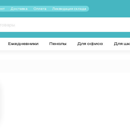
нт
Доставка
Оплата
Ликвидация склада
Ежедневники
Пеналы
Для офиса
Для ш