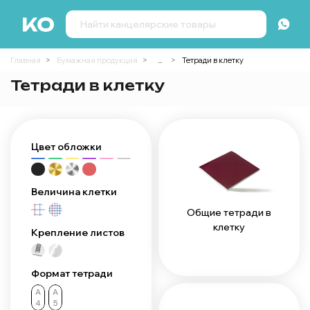
Главная
Бумажная продукция
...
Тетради в клетку
Тетради в клетку
Цвет обложки
Величина клетки
Общие тетради в
клетку
Крепление листов
Формат тетради
А
А
4
5