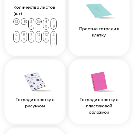
Количество листов
(шт)
12
18
2
36
4
4
4
0
8
Простые тетради в
клетку
6
8
9
12
12
2
0
0
6
0
8
0
0
Тетради в клетку с
Тетради в клетку с
рисунком
пластиковой
обложкой