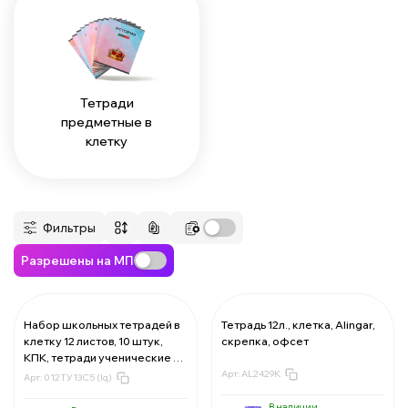
Тетради
предметные в
клетку
Фильтры
Разрешены на МП
Набор школьных тетрадей в
Тетрадь 12л., клетка, Alingar,
клетку 12 листов, 10 штук,
скрепка, офсет
За 1 тетрадь:
6.92 ₽
КПК, тетради ученические в
Мин. 200 шт:
1384.0 ₽
клеточку, писчая бумага,
В упаковке 1 шт:
6.92 ₽
Арт:
AL2429К
Арт:
012ТУ13С5 (lq)
зеленая обложка, для учебы
и школы
В наличии