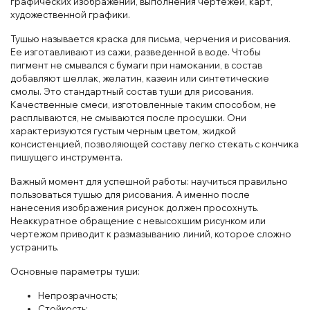
графических изображений, выполнения чертежей, карт,
художественной графики.
Тушью называется краска для письма, черчения и рисования.
Ее изготавливают из сажи, разведенной в воде. Чтобы
пигмент не смывался с бумаги при намокании, в состав
добавляют шеллак, желатин, казеин или синтетические
смолы. Это стандартный состав туши для рисования.
Качественные смеси, изготовленные таким способом, не
расплываются, не смываются после просушки. Они
характеризуются густым черным цветом, жидкой
консистенцией, позволяющей составу легко стекать с кончика
пишущего инструмента.
Важный момент для успешной работы: научиться правильно
пользоваться тушью для рисования. А именно после
нанесения изображения рисунок должен просохнуть.
Неаккуратное обращение с невысохшим рисунком или
чертежом приводит к размазыванию линий, которое сложно
устранить.
Основные параметры туши:
Непрозрачность;
Стойкость;