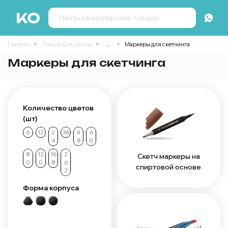
Главная
Товары для школы
...
Маркеры для скетчинга
Маркеры для скетчинга
Количество цветов
(шт)
6
12
2
36
4
6
4
8
0
8
12
16
2
Скетч маркеры на
0
0
8
6
спиртовой основе
2
Форма корпуса