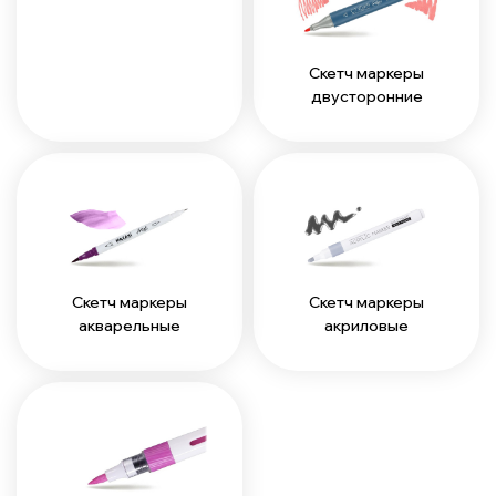
Скетч маркеры
двусторонние
Скетч маркеры
Скетч маркеры
акварельные
акриловые