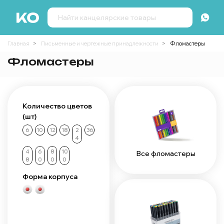
Главная
Письменные и чертежные принадлежности
Фломастеры
Фломастеры
Количество цветов
(шт)
6
10
12
18
2
36
4
4
6
8
10
Все фломастеры
8
0
0
0
Форма корпуса