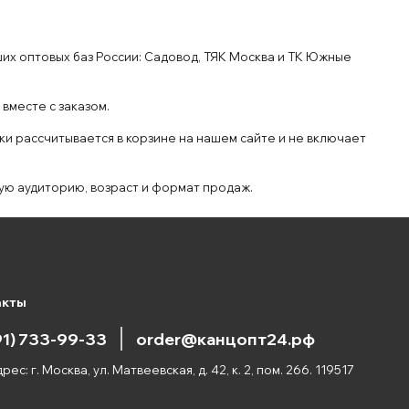
х оптовых баз России: Садовод, ТЯК Москва и ТК Южные
вместе с заказом.
ки рассчитывается в корзине на нашем сайте и не включает
вую аудиторию, возраст и формат продаж.
акты
91) 733-99-33
order@канцопт24.рф
рес: г. Москва, ул. Матвеевская, д. 42, к. 2, пом. 266. 119517