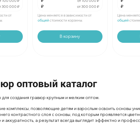
₽
₽
За
:
₽
За
:
т 100 000 ₽
от 100 000 ₽
₽
₽
т 300 000 ₽
от 300 000 ₽
Мин.
шт:
₽
Мин.
шт:
В упаковке
шт:
₽
В упаковк
ости от
Цена меняется в зависимости от
Цена меняетс
ы.
общей
стоимости корзины.
общей
стоим
у
В корзину
вюр оптовый каталог
для создания гравюр крупным и мелким оптом.
ие комплексы, позволяющие детям и взрослым освоить основы уни
его контрастного слоя с основы, под которым проявляется цветн
 и аккуратность, а результат всегда выглядит эффектно и профес