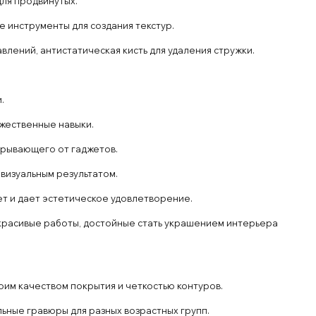
ля продвинутых.
 инструменты для создания текстур.
влений, антистатическая кисть для удаления стружки.
.
ожественные навыки.
трывающего от гаджетов.
 визуальным результатом.
т и дает эстетическое удовлетворение.
 красивые работы, достойные стать украшением интерьера
им качеством покрытия и четкостью контуров.
ьные гравюры для разных возрастных групп.