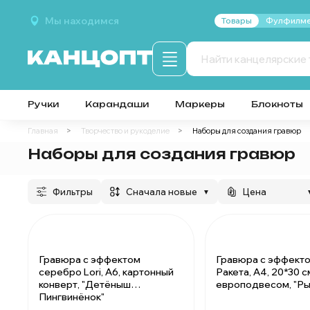
Мы находимся
Товары
Фулфилме
Ручки
Карандаши
Маркеры
Блокноты
Главная
Творчество и рукоделие
Наборы для создания гравюр
Наборы для создания гравюр
Фильтры
сначала новые
Цена
▼
Гравюра с эффектом
Гравюра с эффекто
серебро Lori, А6, картонный
Ракета, А4, 20*30 см
конверт, "Детёныш
европодвесом, "Ры
Пингвинёнок"