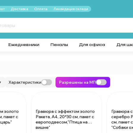
нт
Доставка
Оплата
Ликвидация склада
Ежедневники
Пеналы
Для офиса
Для ш
Характеристики
Разрешены на МП
▼
м золото
Гравюра с эффектом золото
Гравюра 
, пакет с
Ракета, А4, 20*30 см, пакет с
серебро Р
царь"
европодвесом,"Птица на
см, пакет
вишне"
"Собаки о