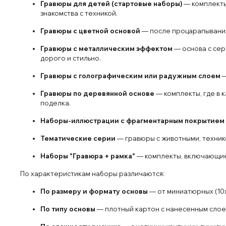
Гравюры для детей (стартовые наборы)
— комплекты
знакомства с техникой.
Гравюры с цветной основой
— после процарапывания
Гравюры с металлическим эффектом
— основа с сер
дорого и стильно.
Гравюры с голографическим или радужным слоем
—
Гравюры по деревянной основе
— комплекты, где в 
поделка.
Наборы-иллюстрации с фрагментарным покрытием
Тематические серии
— гравюры с животными, технико
Наборы "Гравюра + рамка"
— комплекты, включающие 
По характеристикам наборы различаются:
По размеру и формату основы
— от миниатюрных (10х
По типу основы
— плотный картон с нанесенным слоем