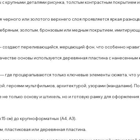
 с крупными деталями рисунка, толстым контрастным покрытием и
 черного или золотого верхнего слоя проявляется яркая разноц
ебряным, золотым, бронзовым или медным покрытием, имитирующа
 создают переливающийся, мерцающий фон, что особенно нравит
качестве основы используется деревянная пластина с нанесенным 
— где процарапываются только ключевые элементы сюжета, что у
й, героями мультфильмов, архитектурой, узорами (мандалами). По
не только основу и штихель, но и готовую рамку для оформления
15 см) до крупноформатных (А4, А3).
, пластиковая или деревянная пластина.