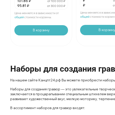
₽
101.86 ₽
За
:
₽
о
от 100 000 ₽
За 1 набор:
95.81 ₽
₽
95.81 ₽
о
Мин.
шт:
₽
от 300 000 ₽
Мин. 15 шт:
1437.15 ₽
В упаковке
шт:
₽
В упаковке 1 шт:
95.81 ₽
Цена меняется в зависим
Цена меняется в зависимости от
общей
стоимости корзин
общей
стоимости корзины.
В корзин
В корзину
Наборы для создания гра
На нашем сайте Канцпт24.рф Вы можете приобрести наборы 
Наборы для создания гравюр — это увлекательные творческ
заключается в процарапывании специальным штихелем верхн
развивает художественный вкус, мелкую моторику, терпение
В ассортимент наборов для гравюр входят: