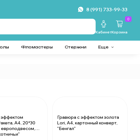
8 (991) 733-99-33
0
Кабинет
Корзина
колы
Фломастеры
Стержни
Еще
с эффектом
Гравюра с эффектом золота
акета, А4, 20*30
Lori, А4, картонный конверт,
 с европодвесом,
"Бенгал"
хотничьи"