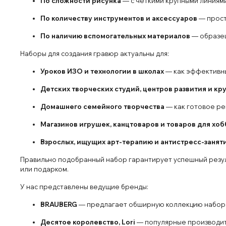
По сложности рисунка
— с четкими крупными линиями
По количеству инструментов и аксессуаров
— прост
По наличию вспомогательных материалов
— образец
Наборы для создания гравюр актуальны для:
Уроков ИЗО и технологии в школах
— как эффективны
Детских творческих студий, центров развития и кр
Домашнего семейного творчества
— как готовое ре
Магазинов игрушек, канцтоваров и товаров для хоб
Взрослых, ищущих арт-терапию и антистресс-занят
Правильно подобранный набор гарантирует успешный резуль
или подарком.
У нас представлены ведущие бренды:
BRAUBERG
— предлагает обширную коллекцию наборов 
Десятое королевство, Lori
— популярные производите