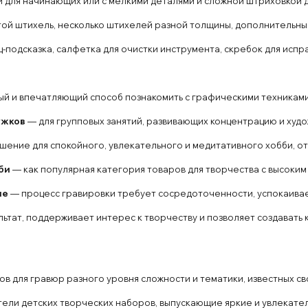
 для начинающих или с мелкими деталями и сложной штриховкой д
ой штихель, несколько штихелей разной толщины, дополнительные
-подсказка, салфетка для очистки инструмента, скребок для испра
й и впечатляющий способ познакомить с графическими техниками
ужков
— для групповых занятий, развивающих концентрацию и худ
шение для спокойного, увлекательного и медитативного хобби, о
би
— как популярная категория товаров для творчества с высоким
ие
— процесс гравировки требует сосредоточенности, успокаивае
тат, поддерживает интерес к творчеству и позволяет создавать
для гравюр разного уровня сложности и тематики, известных сво
ли детских творческих наборов, выпускающие яркие и увлекател