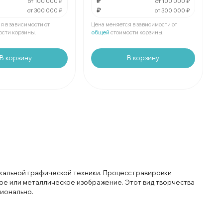
₽
₽
За
:
₽
от 100 000 ₽
от 100 000 ₽
₽
от 300 000 ₽
от 300 000 ₽
₽
Мин.
шт:
₽
е
шт:
₽
В упаковке
шт:
₽
я в зависимости от
Цена меняется в зависимости от
ости корзины.
общей
стоимости корзины.
В корзину
В корзину
кальной графической техники. Процесс гравировки
ое или металлическое изображение. Этот вид творчества
сионально.