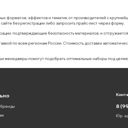
ых форматов, эффектов и тематик от производителей с крупнейши
 сайте без регистрации либо запросить прайс-лист через форму.
рации, подтверждающие безопасность материалов, и отгружается 
тавкой по всем регионам России. Стоимость доставки автоматичес
 наши менеджеры помогут подобрать оптимальные наборы под целе
Конт
ьно
8 (9
 бренды
ам
Юр. ад