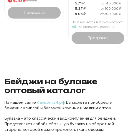
4.16 ₽
5.95 ₽
В упаковке 1 шт:
5.71 ₽
5.37 ₽
от 40 000 ₽
5.37 ₽
от 100 000 ₽
Предзаказ
5.05 ₽
от 300 000 ₽
За 1 бейдж:
5.05 ₽
Мин. 500 шт:
2525.0 ₽
Цена меняется в зависимости от
В упаковке 1 шт:
5.05 ₽
общей
стоимости корзины.
Предзаказ
Бейджи на булавке
оптовый каталог
На нашем сайте
Канцопт24.рф
Вы можете приобрести
бейджи с клипсой и булавкой крупным и мелким оптом.
Булавка – это классический вид крепления для бейджей.
Представляет собой небольшую булавку на оборотной
стороне, которой можно проколоть ткань одежды.