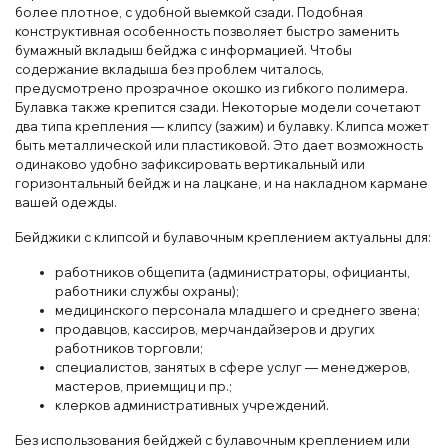
более плотное, с удобной выемкой сзади. Подобная
конструктивная особенность позволяет быстро заменить
бумажный вкладыш бейджа с информацией. Чтобы
содержание вкладыша без проблем читалось,
предусмотрено прозрачное окошко из гибкого полимера.
Булавка также крепится сзади. Некоторые модели сочетают
два типа крепления — клипсу (зажим) и булавку. Клипса может
быть металлической или пластиковой. Это дает возможность
одинаково удобно зафиксировать вертикальный или
горизонтальный бейдж и на лацкане, и на накладном кармане
вашей одежды.
Бейджики с клипсой и булавочным креплением актуальны для:
работников общепита (администраторы, официанты,
работники службы охраны);
медицинского персонала младшего и среднего звена;
продавцов, кассиров, мерчандайзеров и других
работников торговли;
специалистов, занятых в сфере услуг — менеджеров,
мастеров, приемщиц и пр.;
клерков административных учреждений.
Без использования бейджей с булавочным креплением или