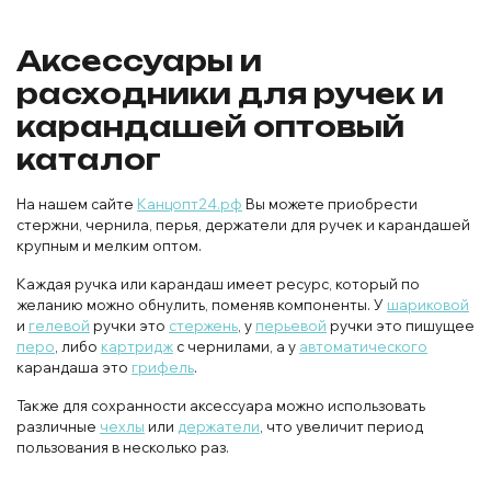
Аксессуары и
расходники для ручек и
карандашей оптовый
каталог
На нашем сайте
Канцопт24.рф
Вы можете приобрести
стержни, чернила, перья, держатели для ручек и карандашей
крупным и мелким оптом.
Каждая ручка или карандаш имеет ресурс, который по
желанию можно обнулить, поменяв компоненты. У
шариковой
и
гелевой
ручки это
стержень
, у
перьевой
ручки это пишущее
перо
, либо
картридж
с чернилами, а у
автоматического
карандаша это
грифель
.
Также для сохранности аксессуара можно использовать
различные
чехлы
или
держатели
, что увеличит период
пользования в несколько раз.