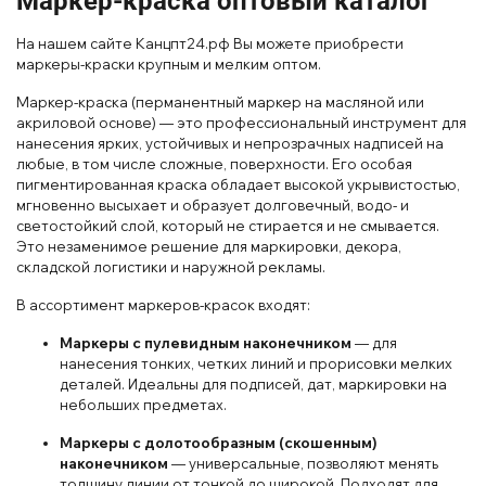
Маркер-краска оптовый каталог
На нашем сайте Канцпт24.рф Вы можете приобрести
маркеры-краски крупным и мелким оптом.
Маркер-краска (перманентный маркер на масляной или
акриловой основе) — это профессиональный инструмент для
нанесения ярких, устойчивых и непрозрачных надписей на
любые, в том числе сложные, поверхности. Его особая
пигментированная краска обладает высокой укрывистостью,
мгновенно высыхает и образует долговечный, водо- и
светостойкий слой, который не стирается и не смывается.
Это незаменимое решение для маркировки, декора,
складской логистики и наружной рекламы.
В ассортимент маркеров-красок входят:
Маркеры с пулевидным наконечником
— для
нанесения тонких, четких линий и прорисовки мелких
деталей. Идеальны для подписей, дат, маркировки на
небольших предметах.
Маркеры с долотообразным (скошенным)
наконечником
— универсальные, позволяют менять
толщину линии от тонкой до широкой. Подходят для