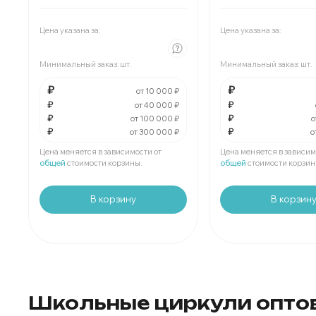
Мин.
шт:
₽
Мин.
шт:
₽
В упаковке
шт:
₽
В упаковке
шт:
₽
Цена указана за:
Цена указана за:
За
:
₽
За
:
₽
Минимальный заказ:
шт.
Минимальный заказ:
шт.
Мин.
шт:
₽
Мин.
шт:
₽
В упаковке
шт:
₽
В упаковке
шт:
₽
₽
₽
от 10 000 ₽
₽
₽
от 40 000 ₽
₽
₽
За
:
₽
За
:
₽
от 100 000 ₽
о
₽
₽
от 300 000 ₽
о
Мин.
шт:
₽
Мин.
шт:
₽
В упаковке
шт:
₽
В упаковке
шт:
₽
Цена меняется в зависимости от
Цена меняется в зависим
общей
стоимости корзины.
общей
стоимости корзин
В корзину
В корзин
Школьные циркули опто