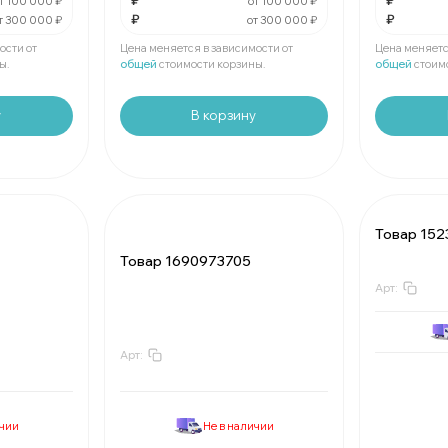
₽
₽
За
:
₽
За
:
т 100 000 ₽
от 100 000 ₽
₽
₽
т 300 000 ₽
от 300 000 ₽
Мин.
шт:
₽
Мин.
шт:
В упаковке
шт:
₽
В упаковк
ости от
Цена меняется в зависимости от
Цена меняетс
ы.
общей
стоимости корзины.
общей
стоим
у
В корзину
Товар 15
Товар 1690973705
Арт:
Арт:
За
:
₽
:
Мин.
шт:
₽
Минимальн
В упаковке
шт:
₽
В упаковке
ичии
Не в наличии
Цены у
За
:
₽