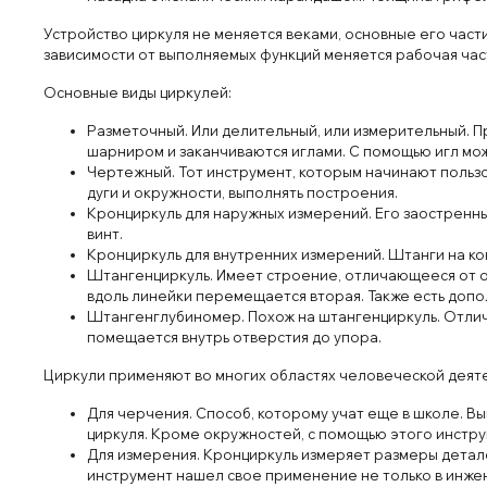
Устройство циркуля не меняется веками, основные его част
зависимости от выполняемых функций меняется рабочая час
Основные виды циркулей:
Разметочный. Или делительный, или измерительный. П
шарниром и заканчиваются иглами. С помощью игл мож
Чертежный. Тот инструмент, которым начинают пользов
дуги и окружности, выполнять построения.
Кронциркуль для наружных измерений. Его заостренны
винт.
Кронциркуль для внутренних измерений. Штанги на кон
Штангенциркуль. Имеет строение, отличающееся от об
вдоль линейки перемещается вторая. Также есть допо
Штангенглубиномер. Похож на штангенциркуль. Отличи
помещается внутрь отверстия до упора.
Циркули применяют во многих областях человеческой деят
Для черчения. Способ, которому учат еще в школе. 
циркуля. Кроме окружностей, с помощью этого инстр
Для измерения. Кронциркуль измеряет размеры детале
инструмент нашел свое применение не только в инже