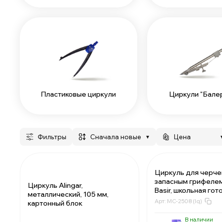
Пластиковые циркули
Циркули "Бале
Фильтры
сначала новые
Цена
▼
Циркуль для черче
запасным грифелем
Циркуль Alingar,
Basir, школьная гот
металлический, 105 мм,
простым циркулем в
Арт:
MC-2508 (lq)
картонный блок
металлический, 12 
В наличии