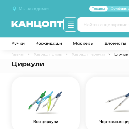
Мы находимся
Товары
Фулфилме
Ручки
Карандаши
Маркеры
Блокноты
Главная
Товары для школы
Товары для черчения
Циркули
Циркули
Все циркули
Чертежные ци