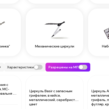
ринка"
Механические циркули
Наб
Характеристики
Разрешены на МП
▼
ния с
, MC-
Циркуль Basir с запасным
Циркуль Al
овальня с
грифелем, в кейсе,
металличе
 кейсе,
металлический, серебристый
грифель, 
см
цвет
футляр, к