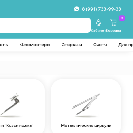
8 (991) 733-99-33
0
Кабинет
Корзина
колы
Фломастеры
Стержни
Скотч
Для п
и "Козья ножка"
Металлические циркули