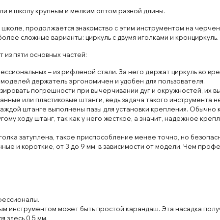
и в школу крупным и мелким оптом разной длины.
й школе, продолжается знакомство с этим инструментом на черчен
олее сложные варианты: циркуль с двумя иголками и кронциркуль.
 из пяти основных частей:
ессиональных – из рифленой стали. За него держат циркуль во вр
 моделей держатель эргономичен и удобен для пользователя.
изировать погрешности при вычерчивании дуг и окружностей, их в
нные или пластиковые штанги, ведь задача такого инструмента не
каждой штанге выполнены пазы для установки крепления. Обычно 
ому ходу штанг, так как у него жесткое, а значит, надежное кре
голка затуплена, такое приспособление менее точно, но безопасн
нные и короткие, от 3 до 9 мм, в зависимости от модели. Чем проф
фессионалы.
м инструментом может быть простой карандаш. Эта насадка получ
 здесь 0,5 мм.