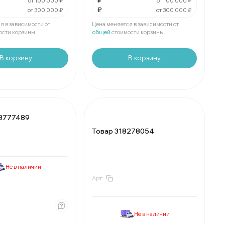
₽
₽
За
:
₽
от 100 000 ₽
от 100 000 ₽
₽
от 300 000 ₽
от 300 000 ₽
₽
Мин.
шт:
₽
е
шт:
₽
В упаковке
шт:
₽
я в зависимости от
Цена меняется в зависимости от
ости корзины.
общей
стоимости корзины.
В корзину
В корзину
23777489
Товар 318278054
Не в наличии
Арт:
За
:
₽
₽
Мин.
шт:
₽
₽
о
шт:
В упаковке
шт:
₽
₽
шт:
Не в наличии
казаны со скидкой
За
:
₽