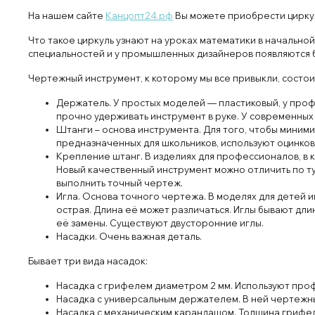
На нашем сайте
Канцопт24.рф
Вы можете приобрести циркул
Что такое циркуль узнают на уроках математики в начально
специальностей и у промышленных дизайнеров появляются б
Чертежный инструмент, к которому мы все привыкли, состоит
Держатель. У простых моделей — пластиковый, у проф
прочно удерживать инструмент в руке. У современных
Штанги – основа инструмента. Для того, чтобы миним
предназначенных для школьников, используют оцинкова
Крепление штанг. В изделиях для профессионалов, в 
Новый качественный инструмент можно отличить по туг
выполнить точный чертеж.
Игла. Основа точного чертежа. В моделях для детей и
острая. Длина её может различаться. Иглы бывают дли
её замены. Существуют двусторонние иглы.
Насадки. Очень важная деталь.
Бывает три вида насадок:
Насадка с грифелем диаметром 2 мм. Используют про
Насадка с универсальным держателем. В ней чертежны
Насадка с механическим карандашом. Толщина грифеля