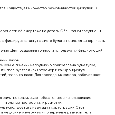
ются. Существует множество разновидностей циркулей. В
перенести её с чертежа на деталь. Обе штанги соединены
гла фиксирует штангу на листе бумаги, позволяя вычерчивать
ерения. Для повышения точности используется фиксирующий
ний, пазов.
ом конце линейки неподвижно прикреплена одна губка,
 используется и как нутромер и как кронциркуль.
ий, пазов, канавок. Для проведения замера, рабочая часть
ограмм, подразумевает обязательное использование
лнительные построения и разметки.
ль используется в навигации, картографии. Этот
т в медицине, измеряя ими поперечные размеры тела