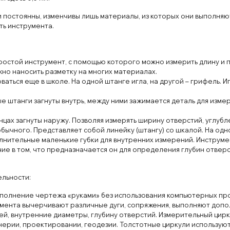
и постоянны, изменчивы лишь материалы, из которых они выполня
ть инструмента.
ростой инструмент, с помощью которого можно измерить длину и 
но наносить разметку на многих материалах.
аться еще в школе. На одной штанге игла, на другой – грифель. И
е штанги загнуты внутрь, между ними зажимается деталь для изм
цах загнуты наружу. Позволяя измерять ширину отверстий, углубле
ычного. Представляет собой линейку (штангу) со шкалой. На одн
лнительные маленькие губки для внутренних измерений. Инструмент
е в том, что предназначается он для определения глубин отверст
ельности:
Выполнение чертежа «руками» без использования компьютерных пр
умента вычерчивают различные дуги, сопряжения, выполняют допо
й, внутренние диаметры, глубину отверстий. Измерительный цирку
нерии, проектировании, геодезии. Толстотные циркули использую