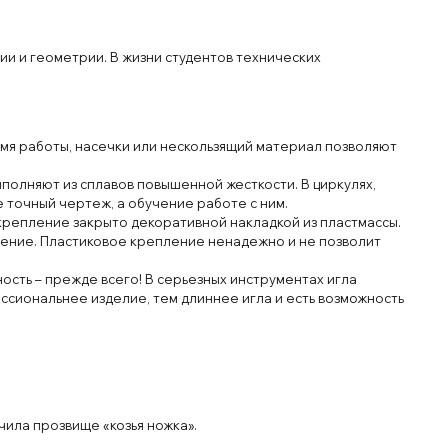
ии и геометрии. В жизни студентов технических
емя работы, насечки или нескользящий материал позволяют
ыполняют из сплавов повышенной жесткости. В циркулях,
 точный чертеж, а обучение работе с ним.
крепление закрыто декоративной накладкой из пластмассы.
пление. Пластиковое крепление ненадежно и не позволит
ость – прежде всего! В серьезных инструментах игла
ессиональнее изделие, тем длиннее игла и есть возможность
ила прозвище «козья ножка».