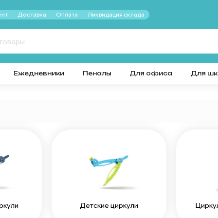
нт
Доставка
Оплата
Ликвидация склада
Ежедневники
Пеналы
Для офиса
Для ш
ркули
Детские циркули
Циркул