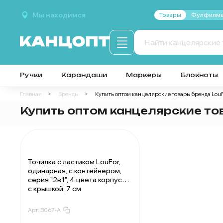
Мы находимся
Товары
Фулфилме
Ручки
Карандаши
Маркеры
Блокноты
Главная
Бренды
Купить оптом канцелярские товары бренда Lou
Купить оптом канцелярские то
Точилка с ластиком LouFor,
одинарная, с контейнером,
серия "2в1", 4 цвета корпуса,
с крышкой, 7 см
Арт:
B067-A
За 1 ластик-точилку:
45.7 ₽