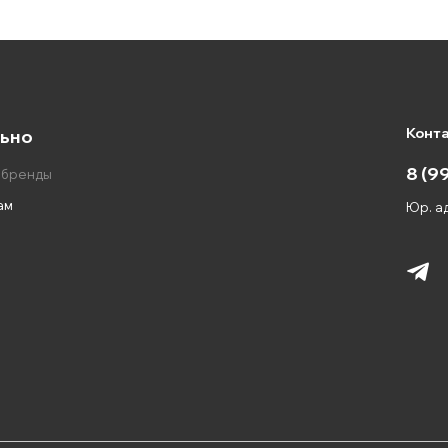
Конт
ьно
8 (9
 бренды
ам
Юр. ад