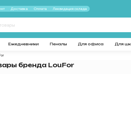
нт
Доставка
Оплата
Ликвидация склада
Ежедневники
Пеналы
Для офиса
Для ш
For
вары бренда LouFor