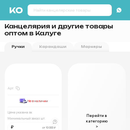
Канцелярия и другие товары
оптом в Калуге
Ручки
Карандаши
Маркеры
Ручки
За
:
₽
Мин.
шт:
₽
Арт:
В упаковке
шт:
₽
За
:
₽
Не в наличии
Мин.
шт:
₽
В упаковке
шт:
₽
Цена указана за:
Перейти в
Минимальный заказ:
шт.
категорию
За
:
₽
₽
>
Мин.
шт:
₽
от 10 000 ₽