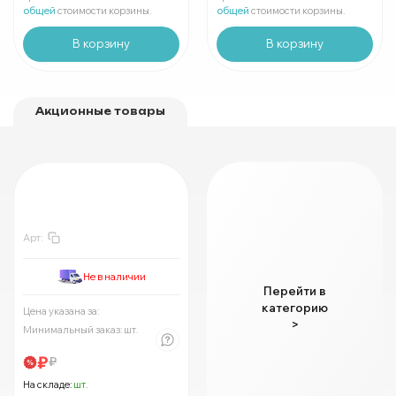
В упаковке
шт:
₽
В упаковке
шт:
₽
общей
стоимости корзины.
общей
стоимости корзины.
В корзину
В корзину
Акционные товары
-30%
Арт:
Не в наличии
Перейти в
категорию
Цена указана за:
:
₽
Минимально
шт:
₽
>
Минимальный заказ:
шт.
В упаковке
шт:
₽
Цены указаны со скидкой
₽
₽
На складе:
шт.