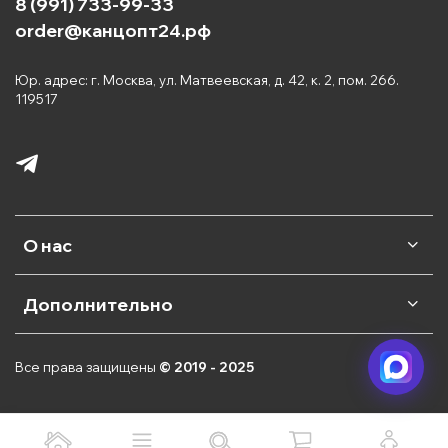
8 (991) 733-99-33
Если Вы ищите нишу для продажи на Wildberries
order@канцопт24.рф
или Ozon, то канцтовары - это правильный выбор.
Юр. адрес: г. Москва, ул. Матвеевская, д. 42, к. 2, пом. 266.
119517
У нас представлены ведущие Китайские и
Российские бренды:
MC-Basir
— входит в топ 10 импортеров
канцелярии в России с собственным
производством более 10 000
наименований.
Piano
— ведущий Китайский производитель
О нас
ручек для офиса и школы с масляными
Японскими чернилами.
Qihao
— производитель самых красивых
Дополнительно
разборных ластиков, которые так любят
дети.
КПК
— основной монополист в
изготовлении тетрадей для школы.
Все права защищены
© 2019 - 2025
Kenko
— занимает 20% всего рынка по
производству карманных и инженерных
калькуляторов.
T&H
— производитель автоматических