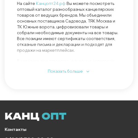
На сайте
Канцопт24.рф
Вы можете посмотреть
оптовый каталог разнообразных канцелярских
товаров от ведущих брендов. Мы объединили
основных поставщиков Садовода, ТЯК Москва и
ТК Южные ворота, цифровизовали товары и
собрали необходимые документы на все товары.
Все позиции имеют сертификаты соответствия,
отказные письма и декларации и подходят для
продажи на маркетплейсах.
В каталоге представлены основные категории
товаров:
ручки
,
карандаши
,
офисные
Показать больше
принадлежности
,
товары для школы
,
тетради
,
скотч
,
офисная бумага
,
маркеры
,
рюкзаки
,
пеналы
,
упаковочные материалы
и т.д. Цены на опт Вы
можете посмотреть без регистрации.
Канцелярские товары необходимы каждому
школьнику, студенту, офисному работнику и без
них не обойтись художникам. Благодаря огромной
покупательской способности и стоимости
товаров от 4 рублей в этой нише Вы сможете
Контакты
купить большой ассортимент товаров для
магазина или для продажи на маркетплейсах.