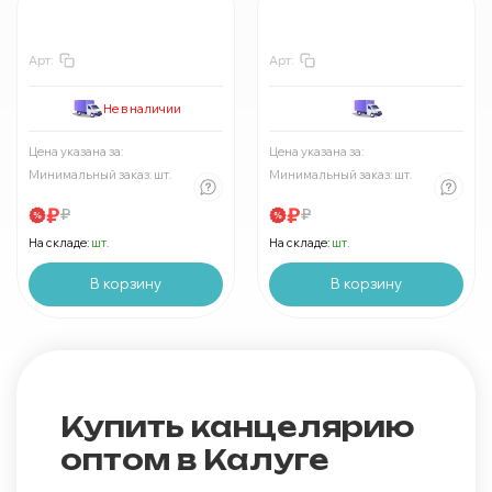
Арт:
Арт:
Не в наличии
Цена указана за:
:
₽
Цена указана за:
:
₽
Минимально
шт:
₽
Минимально
шт:
₽
Минимальный заказ:
шт.
Минимальный заказ:
шт.
В упаковке
шт:
₽
В упаковке
шт:
₽
Цены указаны со скидкой
Цены указаны со скидкой
₽
₽
₽
₽
На складе:
шт.
На складе:
шт.
В корзину
В корзину
Купить канцелярию
оптом в Калуге