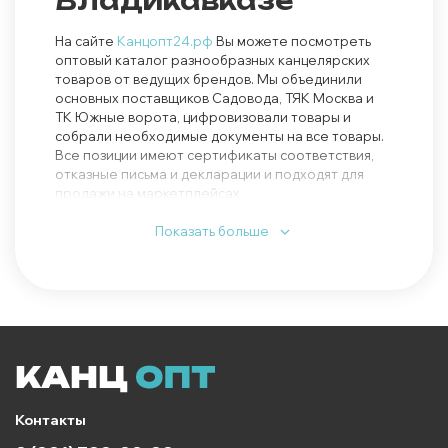
Владикавказе
На сайте
Канцопт24.рф
Вы можете посмотреть
оптовый каталог разнообразных канцелярских
товаров от ведущих брендов. Мы объединили
основных поставщиков Садовода, ТЯК Москва и
ТК Южные ворота, цифровизовали товары и
собрали необходимые документы на все товары.
Все позиции имеют сертификаты соответствия,
отказные письма и декларации и подходят для
продажи на маркетплейсах.
В каталоге представлены основные категории
Показать больше
товаров:
ручки
,
карандаши
,
офисные
принадлежности
,
товары для школы
,
тетради
,
скотч
,
офисная бумага
,
маркеры
,
рюкзаки
,
пеналы
,
упаковочные материалы
и т.д. Цены на опт Вы
можете посмотреть без регистрации.
Канцелярские товары необходимы каждому
школьнику, студенту, офисному работнику и без
них не обойтись художникам. Благодаря огромной
покупательской способности и стоимости
Контакты
товаров от 4 рублей в этой нише Вы сможете