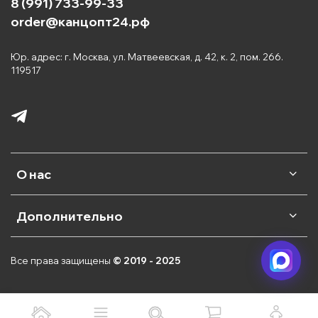
8 (991) 733-99-33
купить большой ассортимент товаров для
магазина или для продажи на маркетплейсах.
order@канцопт24.рф
Если Вы ищите нишу для продажи на Wildberries
или Ozon, то канцтовары - это правильный выбор.
Юр. адрес: г. Москва, ул. Матвеевская, д. 42, к. 2, пом. 266.
119517
У нас представлены ведущие Китайские и
Российские бренды:
MC-Basir
— входит в топ 10 импортеров
канцелярии в России с собственным
производством более 10 000
О нас
наименований.
Piano
— ведущий Китайский производитель
ручек для офиса и школы с масляными
Японскими чернилами.
Дополнительно
Qihao
— производитель самых красивых
разборных ластиков, которые так любят
дети.
Все права защищены
© 2019 - 2025
КПК
— основной монополист в
изготовлении тетрадей для школы.
Kenko
— занимает 20% всего рынка по
производству карманных и инженерных