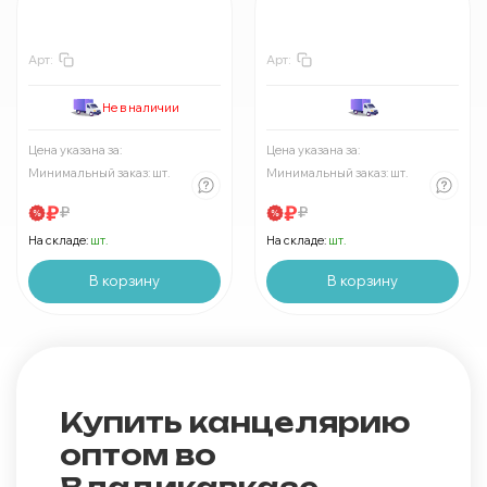
Арт:
Арт:
Не в наличии
Цена указана за:
:
₽
Цена указана за:
:
₽
Минимально
шт:
₽
Минимально
шт:
₽
Минимальный заказ:
шт.
Минимальный заказ:
шт.
В упаковке
шт:
₽
В упаковке
шт:
₽
Цены указаны со скидкой
Цены указаны со скидкой
₽
₽
₽
₽
На складе:
шт.
На складе:
шт.
В корзину
В корзину
Купить канцелярию
оптом во