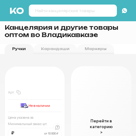
Канцелярия и другие товары
оптом во Владикавказе
Ручки
Карандаши
Маркеры
Ручки
За
:
₽
Мин.
шт:
₽
Арт:
В упаковке
шт:
₽
За
:
₽
Не в наличии
Мин.
шт:
₽
В упаковке
шт:
₽
Цена указана за:
Перейти в
Минимальный заказ:
шт.
категорию
За
:
₽
₽
>
Мин.
шт:
₽
от 10 000 ₽