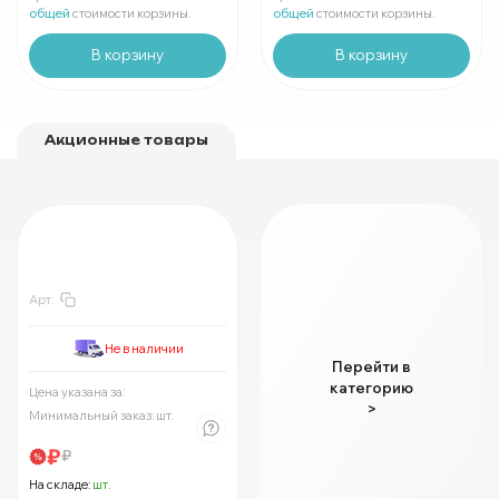
В упаковке
шт:
₽
В упаковке
шт:
₽
общей
стоимости корзины.
общей
стоимости корзины.
В корзину
В корзину
Акционные товары
-30%
Арт:
Не в наличии
Перейти в
категорию
Цена указана за:
:
₽
Минимально
шт:
₽
>
Минимальный заказ:
шт.
В упаковке
шт:
₽
Цены указаны со скидкой
₽
₽
На складе:
шт.