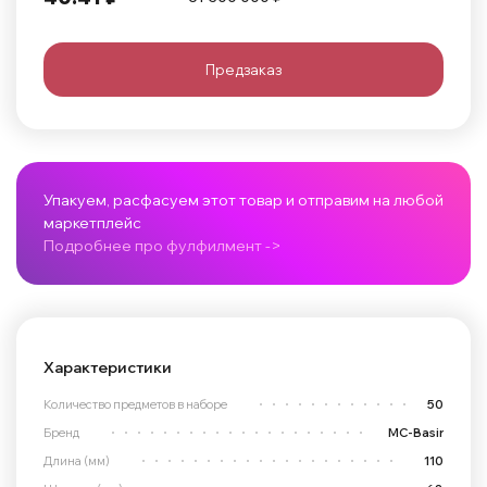
Предзаказ
Упакуем, расфасуем этот товар и отправим на любой
маркетплейс
Подробнее про фулфилмент ->
Характеристики
Количество предметов в наборе
50
Бренд
MC-Basir
Длина (мм)
110