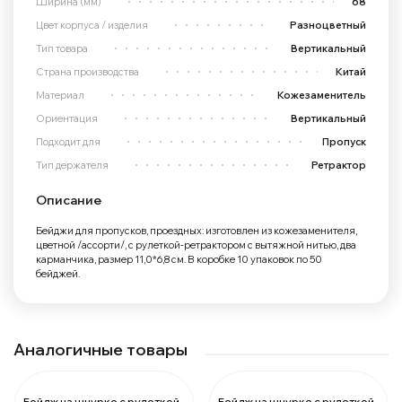
Ширина (мм)
68
Цвет корпуса / изделия
Разноцветный
Тип товара
Вертикальный
Страна производства
Китай
Материал
Кожезаменитель
Ориентация
Вертикальный
Подходит для
Пропуск
Тип держателя
Ретрактор
Описание
Бейджи для пропусков, проездных: изготовлен из кожезаменителя,
цветной /ассорти/, с рулеткой-ретрактором с вытяжной нитью, два
карманчика, размер 11,0*6,8 см. В коробке 10 упаковок по 50
бейджей.
Аналогичные товары
Бейдж на шнурке с рулеткой
Бейдж на шнурке с рулеткой