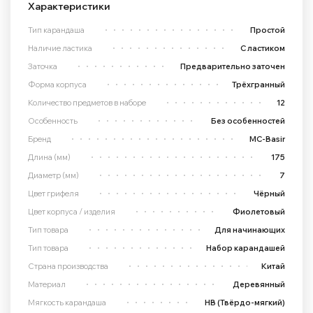
Характеристики
Тип карандаша
Простой
Наличие ластика
С ластиком
Заточка
Предварительно заточен
Форма корпуса
Трёхгранный
Количество предметов в наборе
12
Особенность
Без особенностей
Бренд
MC-Basir
Длина (мм)
175
Диаметр (мм)
7
Цвет грифеля
Чёрный
Цвет корпуса / изделия
Фиолетовый
Тип товара
Для начинающих
Тип товара
Набор карандашей
Страна производства
Китай
Материал
Деревянный
Мягкость карандаша
HB (Твёрдо-мягкий)