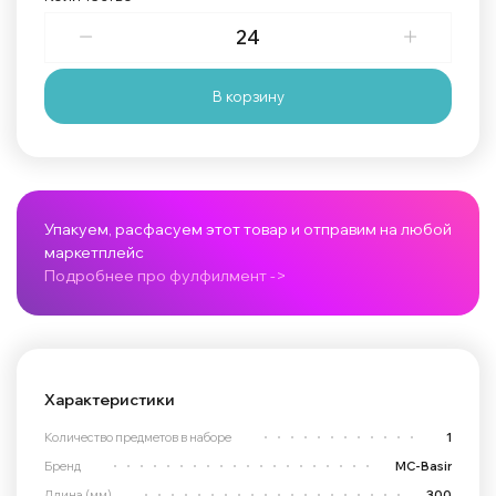
В корзину
Упакуем, расфасуем этот товар и отправим на любой
маркетплейс
Подробнее про фулфилмент ->
Характеристики
Количество предметов в наборе
1
Бренд
MC-Basir
Длина (мм)
300