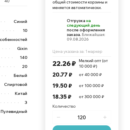
40
общей стоимости корзины и
меняется автоматически.
Отгрузка
на
Синий
следующий день
после оформления
10
заказа.
Ближайшая:
особенностей
09.08.2026
Gixin
Цена указана за: 1 маркер
140
Мелкий опт (от 
22.26 ₽
20
10 000 ₽)
20.77 ₽
от 40 000 ₽
Белый
Спиртовой
19.50 ₽
от 100 000 ₽
Китай
18.35 ₽
от 300 000 ₽
3
Количество
Пулевидный