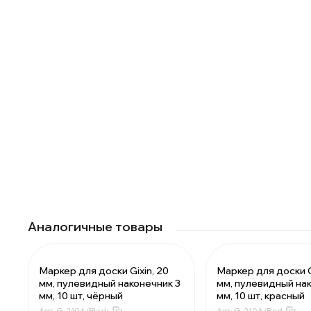
Аналогичные товары
Маркер для доски Gixin, 20
Маркер для доски G
мм, пулевидный наконечник 3
мм, пулевидный нак
За 1 маркер:
22.26 ₽
За 1 маркер:
22
мм, 10 шт, чёрный
мм, 10 шт, красный
Мин. 120 шт:
2671.2 ₽
Мин. 120 шт:
26
Арт:
G-210A/Black
Арт:
G-210A/Red