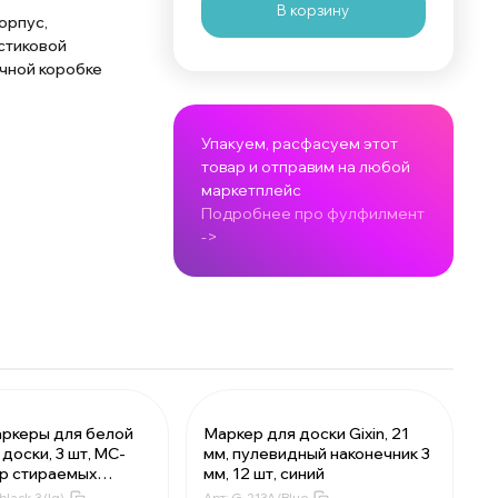
В корзину
орпус,
астиковой
чной коробке
Упакуем, расфасуем этот
товар и отправим на любой
маркетплейс
Подробнее про фулфилмент
->
ркеры для белой
Маркер для доски Gixin, 21
доски, 3 шт, MC-
мм, пулевидный наконечник 3
За 1 маркер:
19.33 ₽
бор стираемых
мм, 12 шт, синий
Мин. 144 шт:
2783.52 ₽
ов для магнитно-
lack-3 (lq)
Арт:
G-213A/Blue