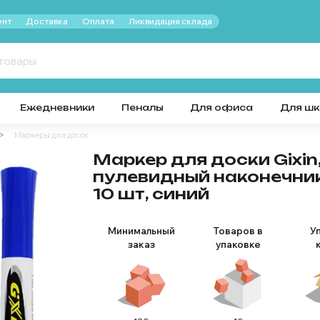
нт
Доставка
Оплата
Ликвидация склада
Ежедневники
Пеналы
Для офиса
Для ш
Маркеры для досок
Маркер для доски Gixin,
пулевидный наконечник
10 шт, синий
Минимальный
Товаров в
У
заказ
упаковке