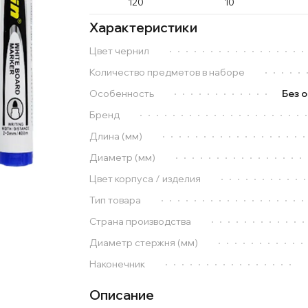
120
10
Характеристики
Цвет чернил
Количество предметов в наборе
Особенность
Без 
Бренд
Длина (мм)
Диаметр (мм)
Цвет корпуса / изделия
Тип товара
Страна производства
Диаметр стержня (мм)
Наконечник
Описание