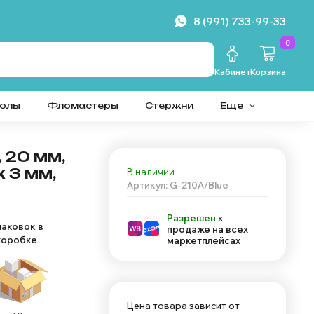
8 (991) 733-99-33
0
Кабинет
Корзина
колы
Фломастеры
Стержни
Еще
 20 мм,
 3 мм,
В наличии
Артикул: G-210A/Blue
Разрешен
к
паковок в
продаже на всех
коробке
маркетплейсах
Цена товара зависит от