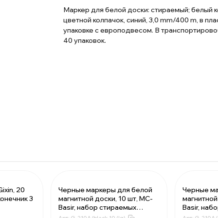
Маркер для белой доски: стираемый; белый к
цветной колпачок, синий, 3,0 mm/400 m, в пл
упаковке с европодвесом. В транспортирово
40 упаковок.
ixin, 20
Черные маркеры для белой
Черные ма
онечник 3
магнитной доски, 10 шт, MC-
магнитной 
.26 ₽
Basir, набор стираемых
Basir, на
71.2 ₽
фломастеров для магнитно-
фломастер
Арт:
G-210A/black-10 (lq)
Арт:
G-210A/b