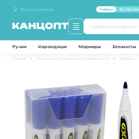
Мы находимся
Товары
Фулфилме
Ручки
Карандаши
Маркеры
Блокноты
Главная
Письменные и чертежные принадлежности
Маркеры