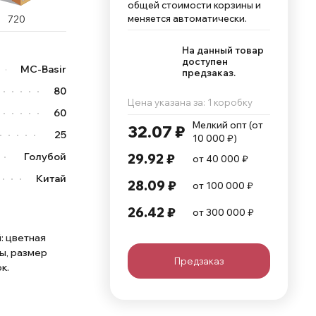
общей стоимости корзины и
меняется автоматически.
720
На данный товар
доступен
MC-Basir
предзаказ.
80
Цена указана за: 1 коробку
60
Мелкий опт (от 
32.07 ₽
25
10 000 ₽)
Голубой
29.92 ₽
от 40 000 ₽
Китай
28.09 ₽
от 100 000 ₽
26.42 ₽
от 300 000 ₽
: цветная
зы, размер
Предзаказ
к.