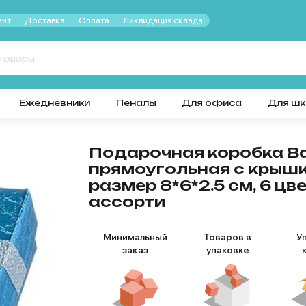
нт
Доставка
Оплата
Ликвидация склада
Ежедневники
Пеналы
Для офиса
Для ш
Подарочная коробка Bas
прямоугольная с крышк
размер 8*6*2.5 см, 6 цв
ассорти
Минимальный
Товаров в
У
заказ
упаковке