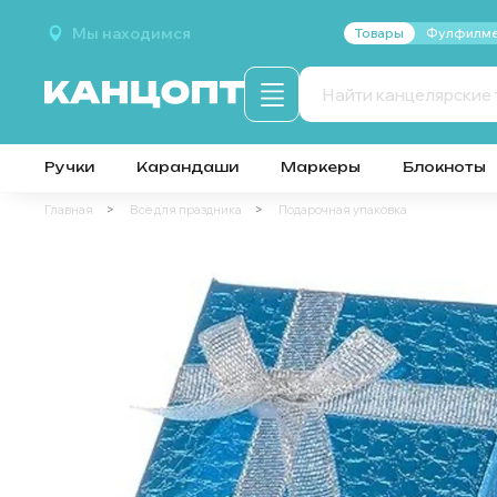
Мы находимся
Товары
Фулфилме
Ручки
Карандаши
Маркеры
Блокноты
Главная
Все для праздника
Подарочная упаковка