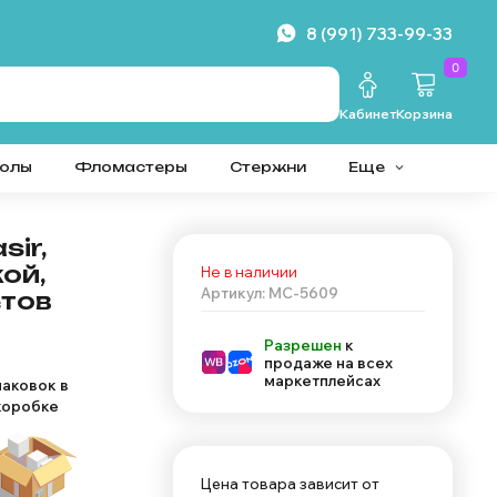
8 (991) 733-99-33
0
Кабинет
Корзина
колы
Фломастеры
Стержни
Еще
ir,
ой,
Не в наличии
Артикул: MC-5609
етов
Разрешен
к
продаже на всех
маркетплейсах
паковок в
коробке
Цена товара зависит от