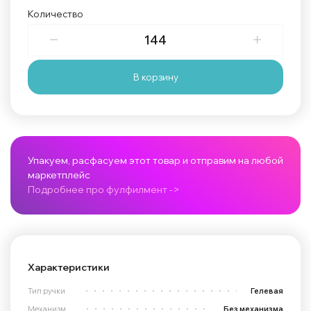
Количество
В корзину
Упакуем, расфасуем этот товар и отправим на любой
маркетплейс
Подробнее про фулфилмент ->
Характеристики
Тип ручки
Гелевая
Механизм
Без механизма