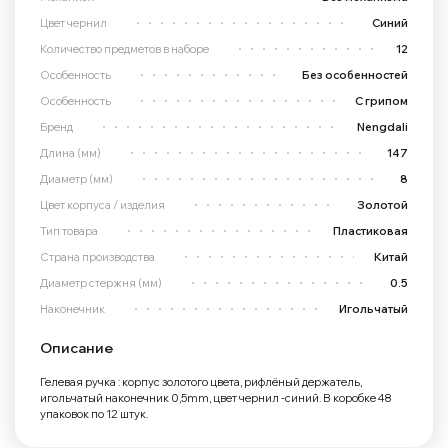
Цвет чернил
Синий
Количество предметов в наборе
12
Особенность
Без особенностей
Особенность
С грипом
Бренд
Nengdali
Длина (мм)
147
Диаметр (мм)
8
Цвет корпуса / изделия
Золотой
Тип товара
Пластиковая
Страна производства
Китай
Диаметр стержня (мм)
0.5
Наконечник
Игольчатый
Описание
Гелевая ручка : корпус золотого цвета, рифлёный держатель,
игольчатый наконечник 0,5mm, цвет чернил -синий. В коробке 48
упаковок по 12 штук.