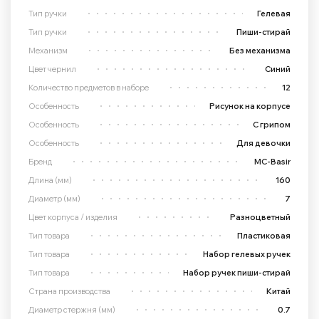
Тип ручки
Гелевая
Тип ручки
Пиши-стирай
Механизм
Без механизма
Цвет чернил
Синий
Количество предметов в наборе
12
Особенность
Рисунок на корпусе
Особенность
С грипом
Особенность
Для девочки
Бренд
MC-Basir
Длина (мм)
160
Диаметр (мм)
7
Цвет корпуса / изделия
Разноцветный
Тип товара
Пластиковая
Тип товара
Набор гелевых ручек
Тип товара
Набор ручек пиши-стирай
Страна производства
Китай
Диаметр стержня (мм)
0.7