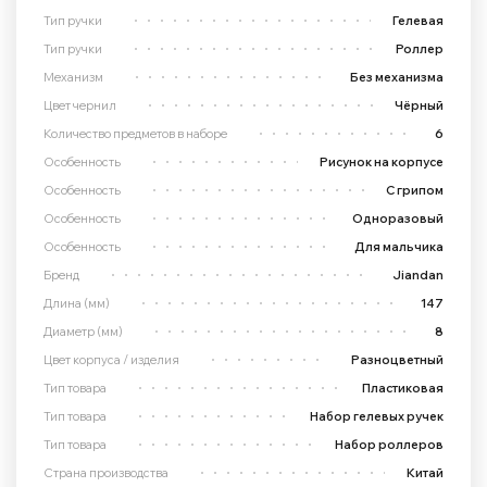
Тип ручки
Гелевая
Тип ручки
Роллер
Механизм
Без механизма
Цвет чернил
Чёрный
Количество предметов в наборе
6
Особенность
Рисунок на корпусе
Особенность
С грипом
Особенность
Одноразовый
Особенность
Для мальчика
Бренд
Jiandan
Длина (мм)
147
Диаметр (мм)
8
Цвет корпуса / изделия
Разноцветный
Тип товара
Пластиковая
Тип товара
Набор гелевых ручек
Тип товара
Набор роллеров
Страна производства
Китай