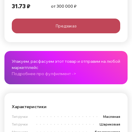
31.73 ₽
от 300 000 ₽
Предзаказ
Упакуем, расфасуем этот товар и отправим на любой
маркетплейс
Подробнее про фулфилмент ->
Характеристики
Тип ручки
Масляная
Тип ручки
Шариковая
Механизм
Без механизма