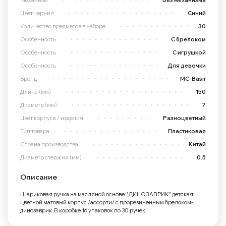
Цвет чернил
Синий
Количество предметов в наборе
30
Особенность
С брелоком
Особенность
С игрушкой
Особенность
Для девочки
Бренд
MC-Basir
Длина (мм)
150
Диаметр (мм)
7
Цвет корпуса / изделия
Разноцветный
Тип товара
Пластиковая
Страна производства
Китай
Диаметр стержня (мм)
0.5
Описание
Шариковая ручка на масляной основе: "ДИНОЗАВРИК" детская;
цветной матовый корпус /ассорти/ с прорезиненным брелоком-
динозаврик. В коробке 16 упаковок по 30 ручек.