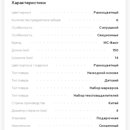
Характеристики
Цвет чернил
Разноцветный
Количество предметов в наборе
6
Особенность
С игрушкой
Особенность
Секционные
Бренд
MC-Basir
Длина (мм)
150
Ширина (мм)
14
Цвет корпуса / изделия
Разноцветный
Тип товара
На водной основе
Тип товара
Детский
Тип товара
Набор маркеров
Тип товара
Набор текстовыделителей
Страна производства
Китай
Диаметр стержня (мм)
4
Упаковка
Подарочная
Наконечник
Скошенный