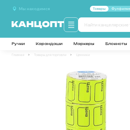
Мы находимся
Товары
Фулфилме
Ручки
Карандаши
Маркеры
Блокноты
Главная
Товары для торговли
Ценники