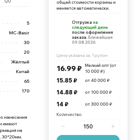
120
общей стоимости корзины и
меняется автоматически.
Отгрузка
на
5
следующий день
после оформления
MC-Basir
заказа.
Ближайшая:
30
09.08.2026
20
Цена указана за: 1 рулон
Жёлтый
Мелкий опт (от 
16.99 ₽
Китай
10 000 ₽)
15.85 ₽
от 40 000 ₽
65
170
14.88 ₽
от 100 000 ₽
14 ₽
от 300 000 ₽
Количество
го нанесения
ки имеют
ормация на
, 30*20мм,