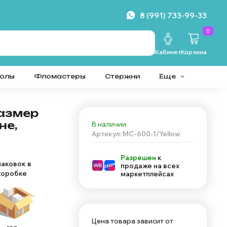
8 (991) 733-99-33
0
Кабинет
Корзина
колы
Фломастеры
Стержни
Еще
размер
не,
В наличии
Артикул: MC-600-1/Yellow
Разрешен
к
паковок в
продаже на всех
коробке
маркетплейсах
Цена товара зависит от