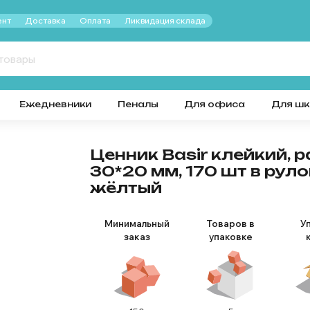
нт
Доставка
Оплата
Ликвидация склада
Ежедневники
Пеналы
Для офиса
Для ш
Ценник Basir клейкий, 
30*20 мм, 170 шт в руло
жёлтый
Минимальный
Товаров в
У
заказ
упаковке