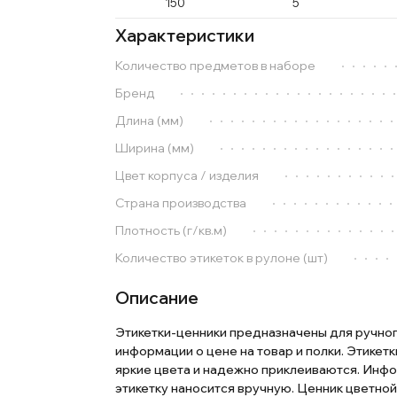
150
5
Характеристики
Количество предметов в наборе
Бренд
Длина (мм)
Ширина (мм)
Цвет корпуса / изделия
Страна производства
Плотность (г/кв.м)
Количество этикеток в рулоне (шт)
Описание
Этикетки-ценники предназначены для ручно
информации о цене на товар и полки. Этикет
яркие цвета и надежно приклеиваются. Инф
этикетку наносится вручную. Ценник цветной