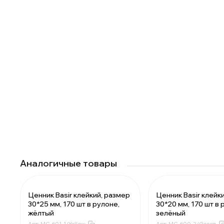
Аналогичные товары
Ценник Basir клейкий, размер
Ценник Basir клейк
30*25 мм, 170 шт в рулоне,
30*20 мм, 170 шт в 
За 1 рулон:
22.26 ₽
За 1 рулон:
16
жёлтый
зелёный
Мин. 150 шт:
3339.0 ₽
Мин. 150 шт:
25
Арт:
MC-601-1/Yellow
Арт:
MC-600-2/Green