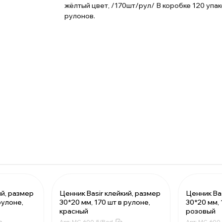
жёлтый цвет, /170шт/рул/ В коробке 120 упак
рулонов.
ий, размер
Ценник Basir клейкий, размер
Ценник Ba
рулоне,
30*20 мм, 170 шт в рулоне,
30*20 мм, 
.99 ₽
За 1 рулон:
16.99 ₽
За 1 рулон:
красный
розовый
48.5 ₽
Мин. 150 шт:
2548.5 ₽
Мин. 150 ш
Арт:
MC-600-5/Red
Арт:
MC-600-