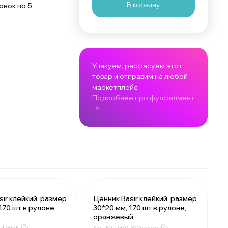
В корзину
овок по 5
Упакуем, расфасуем этот
товар и отправим на любой
маркетплейс
Подробнее про фулфилмент
->
sir клейкий, размер
Ценник Basir клейкий, размер
170 шт в рулоне,
30*20 мм, 170 шт в рулоне,
16.99 ₽
За 1 рулон:
16.99 ₽
оранжевый
т:
2548.5 ₽
Мин. 150 шт:
2548.5 ₽
4/Pink
Арт:
MC-600-3/Orange