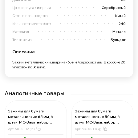
Цвет корпуса / изделия
Серебристый
Страна производства
Китай
Количество листов (шт)
240
Материал
Металл
Тип зажима
Бульдог
Описание
Зажим: металлический, ширина - 65 мм /серебристый/. В коробке 20
упаковок по 36 штук.
Аналогичные товары
Зажимы для бумаги
Зажимы для бумаги
металлические 65 мм, 6
металлические 50 мм, 6
штук, MC-Basir, набор
штук, MC-Basir, набор
канцелярских зажимов для
канцелярских зажимов для
Арт:
MC-0012 (lq)
Арт:
MC-0013 (lq)
документов и кроя ткани,
документов и кроя ткани,