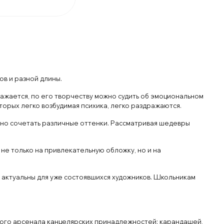
в и разной длины.
ажается, по его творчеству можно судить об эмоциональном
торых легко возбудимая психика, легко раздражаются.
чно сочетать различные оттенки. Рассматривая шедевры
не только на привлекательную обложку, но и на
 актуальны для уже состоявшихся художников. Школьникам
ного арсенала канцелярских принадлежностей: карандашей,