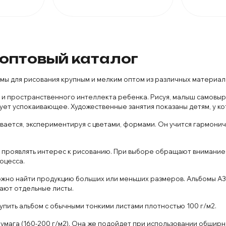
оптовый каталог
ы для рисования крупным и мелким оптом из различных материало
и пространственного интеллекта ребенка. Рисуя, малыш самовыр
ет успокаивающее. Художественные занятия показаны детям, у ко
вается, экспериментируя с цветами, формами. Он учится гармони
 проявлять интерес к рисованию. При выборе обращают внимание 
оцесса.
ожно найти продукцию больших или меньших размеров. Альбомы А3
пают отдельные листы.
пить альбом с обычными тонкими листами плотностью 100 г/м2.
умага (160-200 г/м2). Она же подойдет при использовании обшир