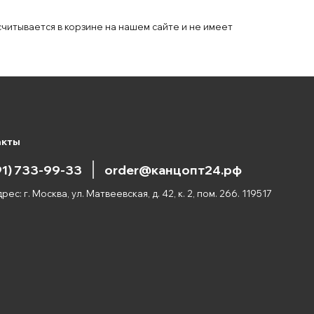
считывается в корзине на нашем сайте и не имеет
акты
91) 733-99-33
order@канцопт24.рф
рес: г. Москва, ул. Матвеевская, д. 42, к. 2, пом. 266. 119517