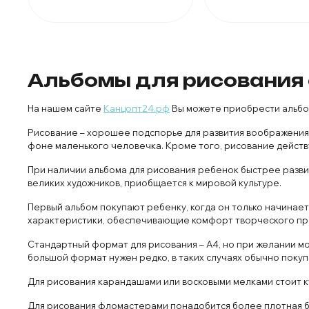
Альбомы для рисования 
На нашем сайте
Канцопт24.рф
Вы можете приобрести альбом
Рисование – хорошее подспорье для развития воображения 
фоне маленького человечка. Кроме того, рисование действу
При наличии альбома для рисования ребенок быстрее разви
великих художников, приобщается к мировой культуре.
Первый альбом покупают ребенку, когда он только начинает
характеристики, обеспечивающие комфорт творческого пр
Стандартный формат для рисования – А4, но при желании м
большой формат нужен редко, в таких случаях обычно поку
Для рисования карандашами или восковыми мелками стоит ку
Для рисования фломастерами понадобится более плотная б