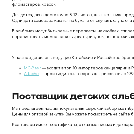
фломастеров, красок.
Для детсадовца достаточно 8-12 листов, для школьника пре
Одни дети самовыражаются на бумаге от случая к случаю, а 
В альбомах могут быть разные переплеты: на скобках, спир
перелистывать, можно легко вырвать рисунок, не переживая
У нас представлены ведущие Китайские и Российские бренд
MC-Basir
— входит в топ 10 импортеров канцелярии в 
Attache
— производитель товаров для рисования с 199
Поставщик детских альб
Мы предлагаем нашим покупателям широкий выбор скетчбуко
Цены для оптовой закупки Вы можете посмотреть на сайте б
Все товары имеют сертификаты, отказные письма и декларац