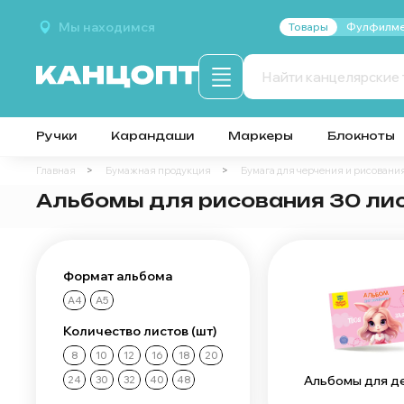
Мы находимся
Товары
Фулфилме
Ручки
Карандаши
Маркеры
Блокноты
Главная
Бумажная продукция
Бумага для черчения и рисовани
Альбомы для рисования 30 ли
Формат альбома
А4
А5
Количество листов (шт)
8
10
12
16
18
20
Альбомы для д
24
30
32
40
48