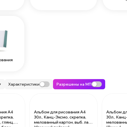
ования
Характеристики
Разрешены на МП
▼
ния А4
Альбом для рисования А4
Альбом дл
крепка,
30л., Канц-Эксмо, скрепка,
30л., Канц
 глянц.
мелованный картон, выб. лак,
мелованный