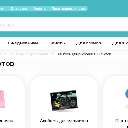
нт
Доставка
Оплата
Ликвидация склада
Ежедневники
Пеналы
Для офиса
Для ш
я
Альбомы для рисования
Альбомы для рисования 30 листов
стов
евочек
Альбомы для мальчиков
Плотн