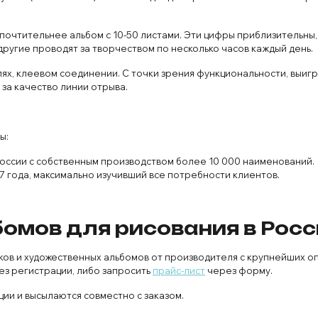
дпочтительнее альбом с 10-50 листами. Эти цифры приблизительны,
другие проводят за творчеством по несколько часов каждый день.
алях, клеевом соединении. С точки зрения функциональности, выиг
 за качество линии отрыва.
ы:
России с собственным производством более 10 000 наименований.
7 года, максимально изучивший все потребности клиентов.
омов для рисования в Рос
в и художественных альбомов от производителя с крупнейших опт
ез регистрации, либо запросить
прайс-лист
через форму.
ии и высылаются совместно с заказом.