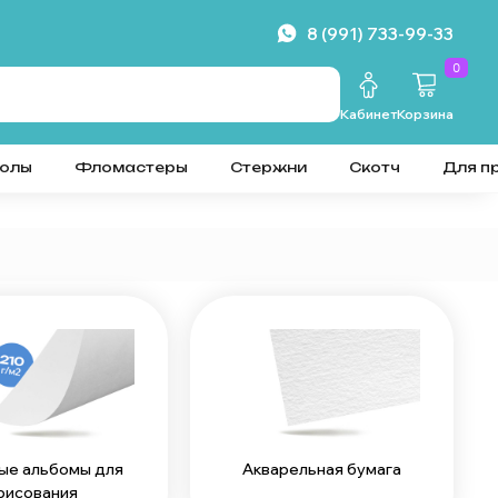
8 (991) 733-99-33
0
Кабинет
Корзина
колы
Фломастеры
Стержни
Скотч
Для п
ые альбомы для
Акварельная бумага
рисования