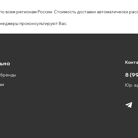
 по всем регионам России. Стоимость доставки автоматически рас
неджеры проконсультируют Вас.
Конт
ьно
8 (9
 бренды
ам
Юр. ад