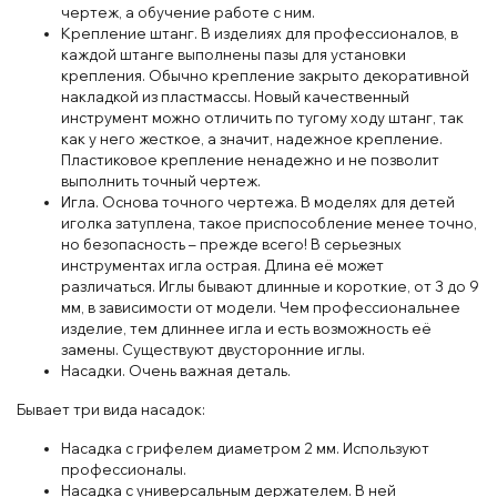
чертеж, а обучение работе с ним.
Крепление штанг. В изделиях для профессионалов, в
каждой штанге выполнены пазы для установки
крепления. Обычно крепление закрыто декоративной
накладкой из пластмассы. Новый качественный
инструмент можно отличить по тугому ходу штанг, так
как у него жесткое, а значит, надежное крепление.
Пластиковое крепление ненадежно и не позволит
выполнить точный чертеж.
Игла. Основа точного чертежа. В моделях для детей
иголка затуплена, такое приспособление менее точно,
но безопасность – прежде всего! В серьезных
инструментах игла острая. Длина её может
различаться. Иглы бывают длинные и короткие, от 3 до 9
мм, в зависимости от модели. Чем профессиональнее
изделие, тем длиннее игла и есть возможность её
замены. Существуют двусторонние иглы.
Насадки. Очень важная деталь.
Бывает три вида насадок:
Насадка с грифелем диаметром 2 мм. Используют
профессионалы.
Насадка с универсальным держателем. В ней