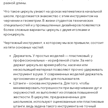
разной длины.
Что такое циркуль узнают на уроках математики в начальной
школе, продолжается знакомство с этим инструментом на
черчении и геометрии. В жизни студентов технических
специальностей и у промышленных дизайнеров появляются
более сложные варианты: циркуль с двумя иголками и
кронциркуль.
Чертежный инструмент, к которому мы все привыкли, состоит
из пяти основных частей:
Держатель. У простых моделей — пластиковый, у
профессиональных – из рифленой стали. За него
держат циркуль во время работы, насечки или
нескользящий материал позволяют прочно удерживать
инструмент в руке. У современных моделей держатель
эргономичен и удобен для пользователя.
Штанги – основа инструмента. Для того, чтобы
минимизировать погрешности при вычерчивании дуг и
окружностей, их выполняют из сплавов повышенной
жесткости. В циркулях, предназначенных для
школьников, используют оцинкованные или пластиковые
штанги, ведь задача такого инструмента не точный