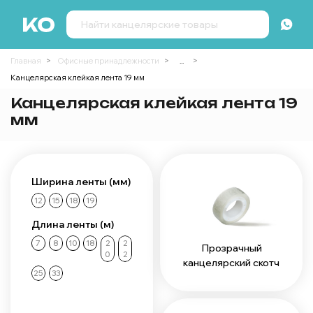
Главная
Офисные принадлежности
...
Канцелярская клейкая лента 19 мм
Канцелярская клейкая лента 19
мм
Ширина ленты (мм)
12
15
18
19
Длина ленты (м)
7
8
10
18
2
2
Прозрачный
0
2
канцелярский скотч
25
33