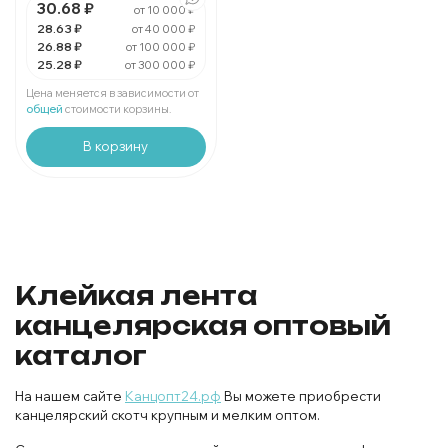
30.68 ₽
от 10 000 ₽
Мин. 32 шт:
860.16 ₽
В упаковке 1 шт:
28.63 ₽
26.88 ₽
от 40 000 ₽
26.88 ₽
от 100 000 ₽
25.28 ₽
от 300 000 ₽
За 1 ленту:
25.28 ₽
Мин. 32 шт:
808.96 ₽
Цена меняется в зависимости от
В упаковке 1 шт:
25.28 ₽
общей
стоимости корзины.
В корзину
Клейкая лента
канцелярская оптовый
каталог
На нашем сайте
Канцопт24.рф
Вы можете приобрести
канцелярский скотч крупным и мелким оптом.