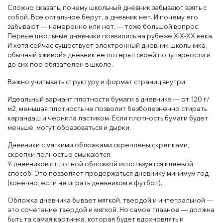
Сложно сказать, почему школьный дневник забывают взять с
собой. Все остальное берут, а дневник нет. И почему его
забывают — намеренно или нет, — тоже большой вопрос.
Первые школьные дневники появились на рубеже ХIХ-ХХ века.
И хотя сейчас существует электронный дневник школьника,
обычный «живой» дневник не потерял своей популярности и
до сих пор обязателен в школе.
Важно учитывать структуру и формат страниц внутри:
Идеальный вариант плотности бумаги в дневнике — от 120 г/
м2, меньшая плотность не позволит безболезненно стирать
карандаш и чернила ластиком. Если плотность бумаги будет
меньше, могут образоваться и дырки.
Дневники с мягкими обложками скреплены скрепками,
скрепки полностью смыкаются.
У дневников с плотной обложкой используется клеевой
способ. Это позволяет продержаться дневнику минимум год
(конечно, если не играть дневником в футбол).
Обложка дневника бывает мягкой, твердой и интегральной —
это сочетание твердой и мягкой. Но самое главное — должна
быть та самая картинка, которая будет вдохновлять и