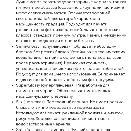
Лучше использовать водорастворимые чернила, так как
пигментные образцы (особенно с крупными частицами)
могут слегка смазываться. Отличается хорошей
цветопередачей, для которой характерна
насыщенность, градация. Подходит для печати
реалистичных фотоизображений. Бывает нескольких
классов: стандарт, премиум, ультра. Разница между ними
в толщине подложки и степени белизны.
Semi-Glossy (полуглянцевая). Обладает небольшим
блеском без резких бликов. Устойчива к механическому
воздействию (на ней не остается отпечатков пальцев
после рассматривания). Невысокая стоимость,
универсальность привлекают фотографов-любителей.
Подходит для домашнего использования. Ее применяет
и для цифровой печати в небольших фотостудиях.
SuperGlossy (суперглянцевая). Разработана для
пигментных чернил. Обеспечивает максимально
насыщенную цветопередачу.
Silk (шелковая). Переходный вариант. Не имеет резких
бликов, отлично передает все нюансы цвета.
Используют для печати рекламной продукции, визиток,
рисунков. Хорошо воспринимает пигментные и
водорастворимые чернила.
Satin (атласная, сатиновая). Лучший вариант для