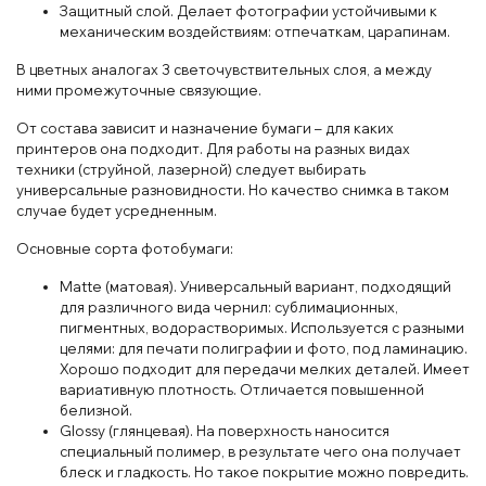
Защитный слой. Делает фотографии устойчивыми к
механическим воздействиям: отпечаткам, царапинам.
В цветных аналогах 3 светочувствительных слоя, а между
ними промежуточные связующие.
От состава зависит и назначение бумаги – для каких
принтеров она подходит. Для работы на разных видах
техники (струйной, лазерной) следует выбирать
универсальные разновидности. Но качество снимка в таком
случае будет усредненным.
Основные сорта фотобумаги:
Matte (матовая). Универсальный вариант, подходящий
для различного вида чернил: сублимационных,
пигментных, водорастворимых. Используется с разными
целями: для печати полиграфии и фото, под ламинацию.
Хорошо подходит для передачи мелких деталей. Имеет
вариативную плотность. Отличается повышенной
белизной.
Glossy (глянцевая). На поверхность наносится
специальный полимер, в результате чего она получает
блеск и гладкость. Но такое покрытие можно повредить.