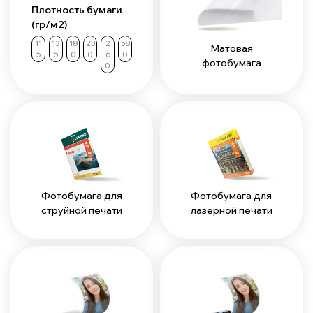
Плотность бумаги
(гр/м2)
11
13
18
23
2
58
Матовая
5
5
0
0
6
0
фотобумага
0
Фотобумага для
Фотобумага для
струйной печати
лазерной печати