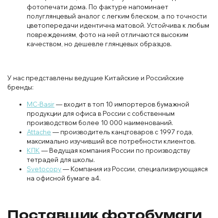
фотопечати дома. По фактуре напоминает
полуглянцевый аналог с легким блеском, а по точности
цветопередачи идентична матовой. Устойчива к любым
повреждениям, фото на ней отличаются высоким
качеством, но дешевле глянцевых образцов.
У нас представлены ведущие Китайские и Российские
бренды:
MC-Basir
— входит в топ 10 импортеров бумажной
продукции для офиса в России с собственным
производством более 10 000 наименований.
Attache
— производитель канцтоваров с 1997 года,
максимально изучивший все потребности клиентов.
КПК
— Ведущая компания России по производству
тетрадей для школы.
Svetocopy
— Компания из России, специализирующаяся
на офисной бумаге а4.
Поставщик фотобумаги