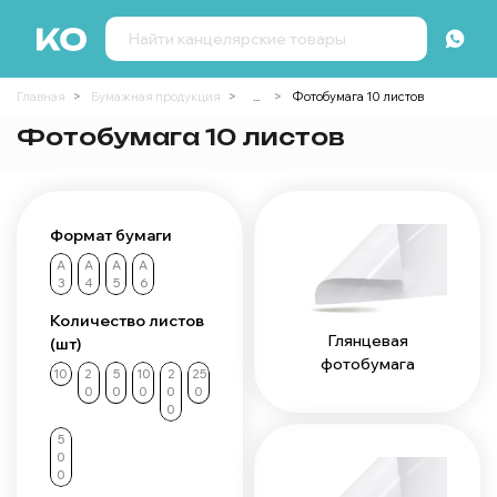
Главная
Бумажная продукция
...
Фотобумага 10 листов
Фотобумага 10 листов
Формат бумаги
А
А
А
А
3
4
5
6
Количество листов
Глянцевая
(шт)
фотобумага
10
2
5
10
2
25
0
0
0
0
0
0
5
0
0