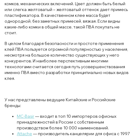
комков, механических включений. Цвет должен быть белый
или слегка желтоватый – желтоватый оттенок дает примесь
пластификатора. В качественном клее масса будет
однородной, без заметных примесей, вязкая. Если видны
какие-либо комки в общей массе, такой ПВА покупать не
стоит.
В целом благодаря безопасности и простоте применения
клей ПВА пользуется огромной популярностью у населения,
несмотря на большое количество существующих у него
конкурентов. И наиболее перспективным многими
технологами считается сегодня путь усовершенствования
именно ПВА вместо разработки принципиально новых видов
клея.
У нас представлены ведущие Китайские и Российские
бренды:
MC-Basir
— входит в топ 10 импортеров офисных
принадлежностей в России с собственным
производством более 10 000 наименований.
Attache
— производитель канцелярии для офиса с 1997