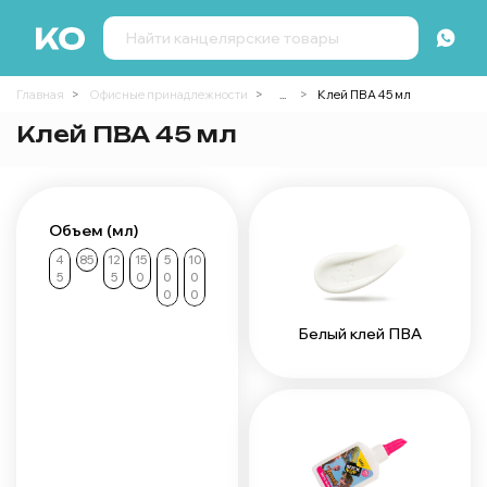
Главная
Офисные принадлежности
...
Клей ПВА 45 мл
Клей ПВА 45 мл
Объем (мл)
4
85
12
15
5
10
5
5
0
0
0
0
0
Белый клей ПВА