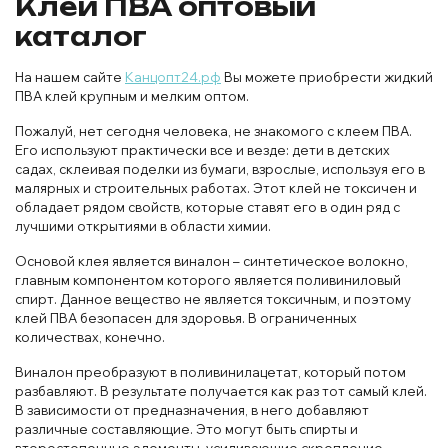
Клей ПВА оптовый
каталог
На нашем сайте
Канцопт24.рф
Вы можете приобрести жидкий
ПВА клей крупным и мелким оптом.
Пожалуй, нет сегодня человека, не знакомого с клеем ПВА.
Его используют практически все и везде: дети в детских
садах, склеивая поделки из бумаги, взрослые, используя его в
малярных и строительных работах. Этот клей не токсичен и
обладает рядом свойств, которые ставят его в один ряд с
лучшими открытиями в области химии.
Основой клея является виналон – синтетическое волокно,
главным компонентом которого является поливиниловый
спирт. Данное вещество не является токсичным, и поэтому
клей ПВА безопасен для здоровья. В ограниченных
количествах, конечно.
Виналон преобразуют в поливинилацетат, который потом
разбавляют. В результате получается как раз тот самый клей.
В зависимости от предназначения, в него добавляют
различные составляющие. Это могут быть спирты и
второстепенные элементы, усиливающие скрепление