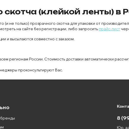
скотча (клейкой ленты) в 
(и не только) прозрачного скотча для упаковки от производителе
мотреть на сайте без регистрации, либо запросить
прайс-лист
чер
ии и высылаются совместно с заказом.
 всем регионам России. Стоимость доставки автоматически рассчи
неджеры проконсультируют Вас.
Конт
ьно
8 (9
 бренды
ам
Юр. ад