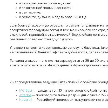
в лакокрасочном производстве;
в алкогольной промышленности;
в сантехнике;
в ремонте, дизайне, моделировании и т.д.
Если брать упаковочную отрасль, то самым популярным матер
ассортимент продукции сегодня весьма широкого спектра, п
акриловой, тканевой, металлической. Все клейкие ленты разл
различных поверхностей друг с другом.
Упаковочная лента имеет клеящую основу на базе воды (акри
не отклеиваться. Данного эффекта добиваются, делая клее
Толщина упаковочного скотча варьируется от 38 до 50 мкм, а
влагостойкость скотча. Иногда целесообразна цветная клейк
У нас представлены ведущие Китайские и Российские бренд
MC-Basir
— входит в топ 10 импортеров клейкой ленты
Attache
— производитель канцелярии для офиса с 1997
Novaroll
— Российский производитель упаковочного ск