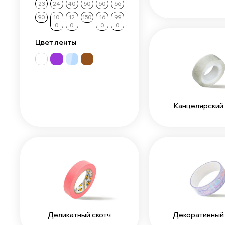
23
24
40
50
60
66
90
10
12
150
16
99
0
0
0
0
Цвет ленты
Канцелярский 
Деликатный скотч
Декоративный 