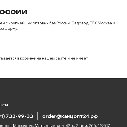
России
й с крупнейших оптовых баз России: Садовод, ТЯК Москва и
ез форму.
тывается в корзине на нашем сайте и не имеет
акты
91) 733-99-33
order@канцопт24.рф
рес: г. Москва, ул. Матвеевская, д. 42, к. 2, пом. 266. 119517