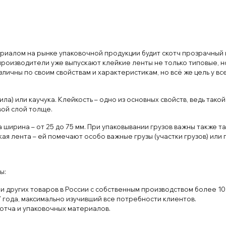
иалом на рынке упаковочной продукции будит скотч прозрачный и 
роизводители уже выпускают клейкие ленты не только типовые, н
ичны по своим свойствам и характеристикам, но всё же цель у все
ла) или каучука. Клейкость – одно из основных свойств, ведь тако
вой слой толще.
 ширина – от 25 до 75 мм. При упаковывании грузов важны также т
ая лента – ей помечают особо важные грузы (участки грузов) или
ы:
 и других товаров в России с собственным производством более 1
 года, максимально изучивший все потребности клиентов.
отча и упаковочных материалов.