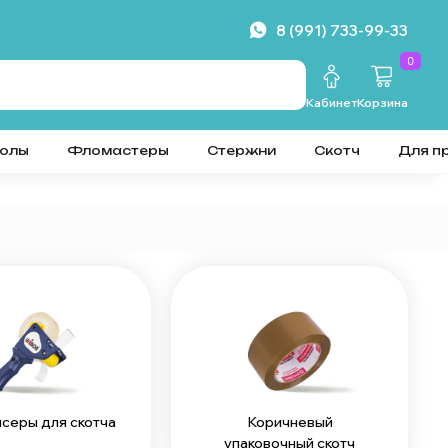
8 (991) 733-99-33
0
Кабинет
Корзина
колы
Фломастеры
Стержни
Скотч
Для п
серы для скотча
Коричневый
упаковочный скотч