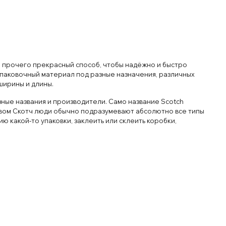
мо прочего прекрасный способ, чтобы надёжно и быстро
 упаковочный материал под разные назначения, различных
ширины и длины.
зные названия и производители. Само название Scotch
словом Скотч люди обычно подразумевают абсолютно все типы
ию какой-то упаковки, заклеить или склеить коробки,