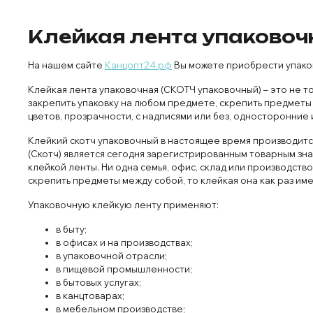
Клейкая лента упаковоч
На нашем сайте
Канцопт24.рф
Вы можете приобрести упаков
Клейкая лента упаковочная (СКОТЧ упаковочный) – это не т
закрепить упаковку на любом предмете, скрепить предметы 
цветов, прозрачности, с надписями или без, односторонние 
Клейкий скотч упаковочный в настоящее время производится
(Скотч) является сегодня зарегистрированным товарным зна
клейкой ленты. Ни одна семья, офис, склад или производство
скрепить предметы между собой, то клейкая она как раз име
Упаковочную клейкую ленту применяют:
в быту;
в офисах и на производствах;
в упаковочной отрасли;
в пищевой промышленности;
в бытовых услугах;
в канцтоварах;
в мебельном производстве;