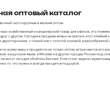
ная оптовый каталог
очный скотч крупным и мелким оптом.
олько хозяйственный и канцелярский товар для офисов, это поми
друг с другом. Сегодня в продаже можно встретить этот клейкий
и двухсторонние, с тонкой или с толстой основой, разнообразной 
 по всему миру и продаётся не только оптом, встречаются его ра
ком, а в русском языке, в Москве и в других городах России под 
 не могут сегодня обойтись без неё. Если стоит задача герметизац
нно то, что нужно и всегда находится под рукой.