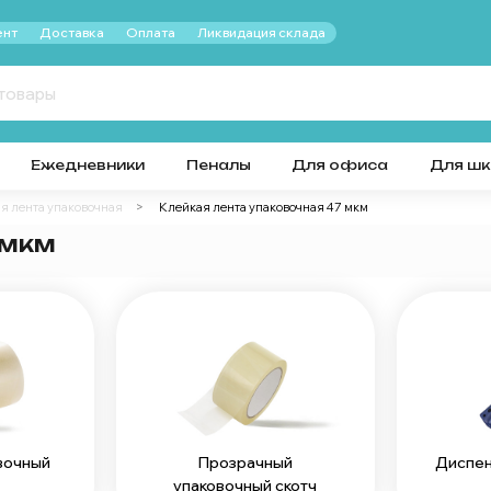
нт
Доставка
Оплата
Ликвидация склада
Ежедневники
Пеналы
Для офиса
Для ш
я лента упаковочная
Клейкая лента упаковочная 47 мкм
 мкм
вочный
Прозрачный
Диспен
упаковочный скотч