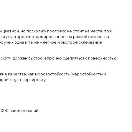
цветной, но поскольку прогресс не стоит на месте, то и
о и двусторонние, армированные, на разной основе: на
х у них одна и та же – лёгкое и быстрое склеивание
й скотч должен быстро и прочно сцепляться с поверхностью,
акие качества, как морозостойкость (жаростойкость) и
 производят сортировку.
0 000 наименований.