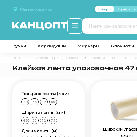
Мы находимся
Товары
Фулфилме
Ручки
Карандаши
Маркеры
Блокноты
Главная
Офисные принадлежности
Клейкая лента
Клейка
Клейкая лента упаковочная 47
Толщина ленты (мкм)
43
45
47
50
Ширина ленты (мм)
48
50
72
75
Широкий упако
Длина ленты (м)
скотч