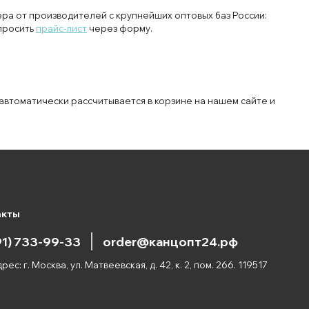
ра от производителей с крупнейших оптовых баз России:
апросить
прайс-лист
через форму.
 автоматически рассчитывается в корзине на нашем сайте и
акты
91) 733-99-33
order@канцопт24.рф
рес: г. Москва, ул. Матвеевская, д. 42, к. 2, пом. 266. 119517