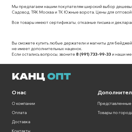
Мы предлагаем нашим покупателям широкий выбор дешевых (
Садовод, ТЯК Москва и ТК Южные ворота. Цены для оптовой 
Все товары имеют сертификаты, отказные письма и декларац
Вы сможете купить любые держатели и магниты для бейджей 
не имеет дополнительных наценок.
Если остались вопросы, звоните
8 (991) 733-99-33
и наши ме
О нас
Дополнител
О компании
Представленные
Оплата
Товары по город
Доставка
Контакты