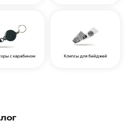
торы с карабином
Клипсы для бейджей
алог