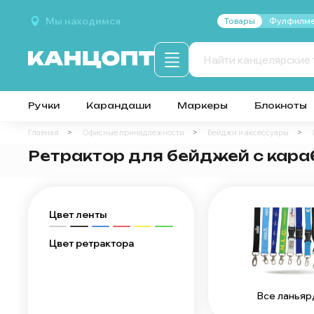
Мы находимся
Товары
Фулфилме
Ручки
Карандаши
Маркеры
Блокноты
Главная
Офисные принадлежности
Бейджи и аксессуары
Ретрактор для бейджей с кар
Цвет ленты
Цвет ретрактора
Все ланья