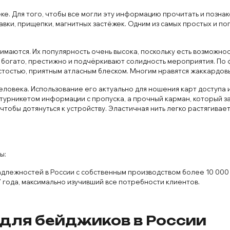
ке. Для того, чтобы все могли эту информацию прочитать и познак
вки, прищепки, магнитных застёжек. Одним из самых простых и п
имаются. Их популярность очень высока, поскольку есть возможнос
 богато, престижно и подчёркивают солидность мероприятия. По 
истостью, приятным атласным блеском. Многим нравятся жаккардо
еловека. Использование его актуально для ношения карт доступа
турникетом информации с пропуска, а прочный карман, который 
тобы дотянуться к устройству. Эластичная нить легко растягивае
ы:
адлежностей в России с собственным производством более 10 000
 года, максимально изучивший все потребности клиентов.
для бейджиков в России