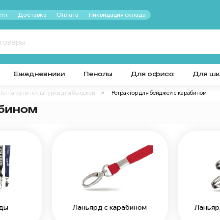
нт
Доставка
Оплата
Ликвидация склада
Ежедневники
Пеналы
Для офиса
Для ш
Лента, рулетки, шнурки для бейджей
Ретрактор для бейджей с карабином
абином
рды
Ланьярд с карабином
Ланьяр