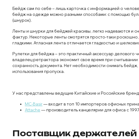
Бейдж сам по себе – лишь карточка с информацией о челове
бейдж на одежде можно разными способами: с помощью була
(шнурок).
Ленты и шнурки для бейджей красивы, легко надеваются и сн
фактур. Некоторые ленты смотрятся просто-таки роскошно,
гладкими. Атласная лента отличается гладкостью и шелков
Рулетки для бейджа – это практичный аксессуар делового ч
владелец ретрактора экономит свое время при считывании 
сохранность документа. Нет необходимости снимать бейдж, ч
использования пропуска.
У нас представлены ведущие Китайские и Российские бренд
MC-Basir
— входит в топ 10 импортеров офисных прин
Attache
— производитель канцелярии для офиса с 1997
Поставщик держателей 