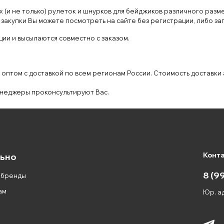
и не только) рулеток и шнурков для бейджиков различного разме
закупки Вы можете посмотреть на сайте без регистрации, либо з
ии и высылаются совместно с заказом.
оптом с доставкой по всем регионам России. Стоимость доставки
неджеры проконсультируют Вас.
Конт
ьно
8 (9
 бренды
ам
Юр. ад