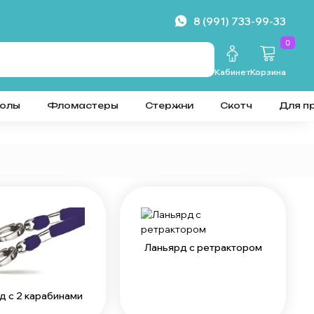
8 (991) 733-99-33
0
Кабинет
Корзина
колы
Фломастеры
Стержни
Скотч
Для п
Ланьярд с ретрактором
д с 2 карабинами