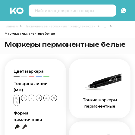
Главная
Письменные и чертежные принадлежности
...
Маркеры перманентные белые
Маркеры перманентные белые
Цвет маркера
Толщина линии
(мм)
0,
1
2
3
4
5
Тонкие маркеры
5
перманентные
Форма
наконечника