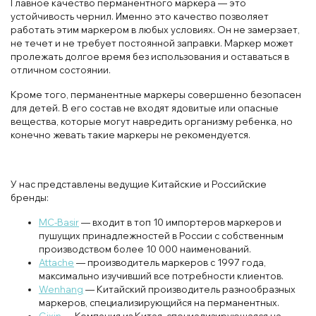
Главное качество перманентного маркера — это
устойчивость чернил. Именно это качество позволяет
работать этим маркером в любых условиях. Он не замерзает,
не течет и не требует постоянной заправки. Маркер может
пролежать долгое время без использования и оставаться в
отличном состоянии.
Кроме того, перманентные маркеры совершенно безопасен
для детей. В его состав не входят ядовитые или опасные
вещества, которые могут навредить организму ребенка, но
конечно жевать такие маркеры не рекомендуется.
У нас представлены ведущие Китайские и Российские
бренды:
MC-Basir
— входит в топ 10 импортеров маркеров и
пушущих принадлежностей в России с собственным
производством более 10 000 наименований.
Attache
— производитель маркеров с 1997 года,
максимально изучивший все потребности клиентов.
Wenhang
— Китайский производитель разнообразных
маркеров, специализирующийся на перманентных.
Gixin
— Компания из Китая, специализирующаяся на