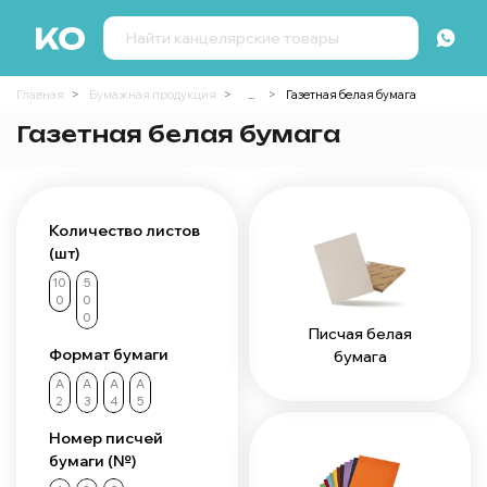
Главная
Бумажная продукция
...
Газетная белая бумага
Газетная белая бумага
Количество листов
(шт)
10
5
0
0
0
Писчая белая
Формат бумаги
бумага
А
А
А
А
2
3
4
5
Номер писчей
бумаги (№)