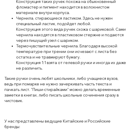
Конструкция таких ручек похожа на обыкновенный
фломастер и пигмент находится в волокнистом
материале внутри корпуса.
Чернила, стирающиеся ластиком. Здесь не нужен
специальный ластик, подойдет любой.
Конструкция этого вида ручек схожа с шариковой. Сами
чернила находятся в пластиковом стержне и подаются
через пишущий узел с шариком.
Термочувствительные чернила. Благодаря высокой
температуре при трении они исчезают с листа без
остатка и не травмируют бумагу.
Конструкция 1:1 взята от гелевой ручки и иногда их даже
не различить.
Такие ручки очень любят школьники, либо учащиеся вузов,
ведь при помарке не нужно зачеркивать часть текста и
пачкать лист. "Пиши-стирайками" можно делать временные
заметки в книгах, либо писать школьные сочинения сразу в
чистовик.
У нас представлены ведущие Китайские и Российские
бренды: