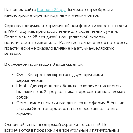
На нашем сайте
Канцопт24.рф
Вы можете приобрести
канцелярские скрепки крупным и мелким оптом.
Скрепку придумали в привычной нам форме и запатентовали
в 1997 году, как приспособление для скрепления бумаги.
Более, чем за 25 лет дизайн канцелярской скрепки
практически не изменился. Развитие технического прогресса
практически не оказало влияние на эту «канцелярскую
мелочь».
В основном производят 3 вида скрепок:
Owl – Квадратная скрепка с двумя круглыми
держателями;
Ideal – Для скрепления большого количества листов.
Выглядит, как 2 треугольника, пересекающиеся между
собой;
Gem – имеет привычную для всех нас форму. В Англии,
словом Gem теперь обозначают все канцелярские
скрепки.
Основной вид канцелярской скрепки – овальный. Но
встречаются в продаже и её треугольный и пятиугольный