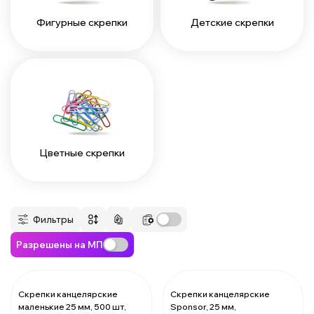
Фигурные скрепки
Детские скрепки
Цветные скрепки
Фильтры
Разрешены на МП
Скрепки канцелярские
Скрепки канцелярские
маленькие 25 мм, 500 шт,
Sponsor, 25 мм,
За 1 коробочку:
30.01 ₽