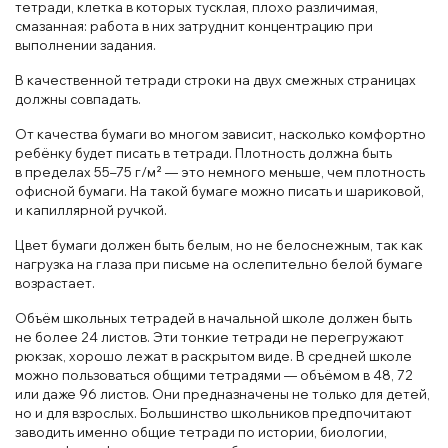
тетради, клетка в которых тусклая, плохо различимая,
смазанная: работа в них затруднит концентрацию при
выполнении задания.
В качественной тетради строки на двух смежных страницах
должны совпадать.
От качества бумаги во многом зависит, насколько комфортно
ребёнку будет писать в тетради. Плотность должна быть
в пределах 55–75 г/м² — это немного меньше, чем плотность
офисной бумаги. На такой бумаге можно писать и шариковой,
и капиллярной ручкой.
Цвет бумаги должен быть белым, но не белоснежным, так как
нагрузка на глаза при письме на ослепительно белой бумаге
возрастает.
Объём школьных тетрадей в начальной школе должен быть
не более 24 листов. Эти тонкие тетради не перегружают
рюкзак, хорошо лежат в раскрытом виде. В средней школе
можно пользоваться общими тетрадями — объёмом в 48, 72
или даже 96 листов. Они предназначены не только для детей,
но и для взрослых. Большинство школьников предпочитают
заводить именно общие тетради по истории, биологии,