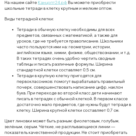
На нашем сайте
Канцопт24.рф
Вы можете приобрести
школьные тетради в клетку крупным и мелким оптом.
Виды тетрадной клетки:
Тетради в обычную клетку необходимы для всех
предметов, связанных с математикой, а также для
уроков, где не требуется правописание. Школьники
часто пользуются ими на: геометрии, истории,
английском языке, химии, физике, обществознании, и т.д.
В таких тетрадях очень удобно чертить сводные
таблицы и писать различные формулы. Ширина
стандартной клетки составляет 0,5 см.
Тетради в крупную клетку пригодятся для
первоклассников: помогут вырабатывать правильный
почерк, совершенствовать написание цифр, наклон
букв. При переходе во второй класс дети начинают
писать в тетрадях с обычной клеткой. В первом классе
достаточно мало предметов, где нужны будут тетради в
клетку. Ширина крупной клетки составляет 0,7 см.
Цвет линовки может быть разным: фиолетовым, голубым,
зелёным, серым. Чёткие, не расплывающиеся линии —
показатель качественной продукции. Не стоит приобретать