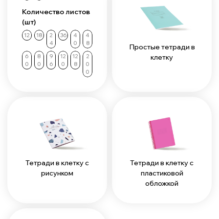
Количество листов
(шт)
12
18
2
36
4
4
4
0
8
Простые тетради в
клетку
6
8
9
12
12
2
0
0
6
0
8
0
0
Тетради в клетку с
Тетради в клетку с
рисунком
пластиковой
обложкой